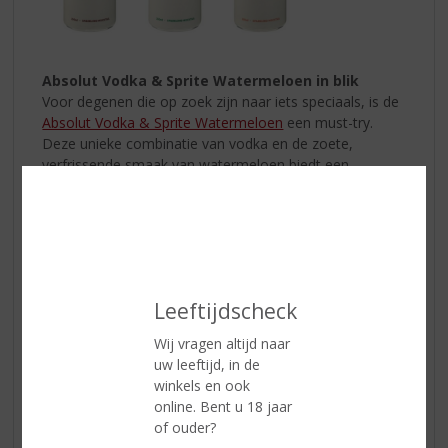
Absolut Vodka & Sprite Watermeloen in blik
Voor degenen die op zoek zijn naar iets speciaals, is de
Absolut Vodka & Sprite Watermeloen
een must-try.
Deze unieke combinatie van vodka en de zoete,
verfrissende smaak van watermeloen biedt een
heerlijke twist voor elke zomerdag. Het is het perfecte
drankje om te nippen terwijl je naar de zonsondergang
kijkt.
Leeftijdscheck
Wij vragen altijd naar
uw leeftijd, in de
winkels en ook
online. Bent u 18 jaar
of ouder?
Juttertje Kruidenbitter