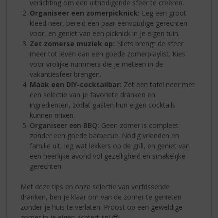
verlichting om een uitnodigende sfeer te creëren.
Organiseer een zomerpicknick:
Leg een groot
kleed neer, bereid een paar eenvoudige gerechten
voor, en geniet van een picknick in je eigen tuin.
Zet zomerse muziek op:
Niets brengt de sfeer
meer tot leven dan een goede zomerplaylist. Kies
voor vrolijke nummers die je meteen in de
vakantiesfeer brengen.
Maak een DIY-cocktailbar:
Zet een tafel neer met
een selectie van je favoriete dranken en
ingrediënten, zodat gasten hun eigen cocktails
kunnen mixen.
Organiseer een BBQ:
Geen zomer is compleet
zonder een goede barbecue. Nodig vrienden en
familie uit, leg wat lekkers op de grill, en geniet van
een heerlijke avond vol gezelligheid en smakelijke
gerechten
Met deze tips en onze selectie van verfrissende
dranken, ben je klaar om van de zomer te genieten
zonder je huis te verlaten. Proost op een geweldige
zomer in je eigen achtertuin! 😎