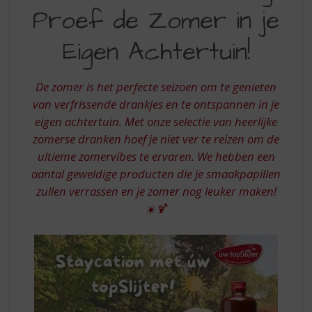
S
Proef de Zomer in je
PROEF
p
r
DE
Eigen Achtertuin!
i
ZOMER
n
g
IN
De zomer is het perfecte seizoen om te genieten
n
JE
van verfrissende drankjes en te ontspannen in je
a
a
eigen achtertuin. Met onze selectie van heerlijke
EIGEN
r
zomerse dranken hoef je niet ver te reizen om de
ACHTERTUIN
d
ultieme zomervibes te ervaren. We hebben een
e
aantal geweldige producten die je smaakpapillen
n
zullen verrassen en je zomer nog leuker maken!
a
v
☀️🍹
i
g
a
t
i
e