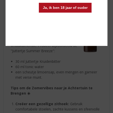
Hoewel het misschien verrassend klinkt,
Ja, ik ben 18 jaar of ouder
is
Juttertje Kruidenbitter
ook geweldig
voor de zomer! De rijke kruidenmix biedt
een unieke smaakervaring die perfect
aansluit bij gezellige zomeravonden.
Serveer het koud voor een verfrissend
effect of voeg een scheutje toe aan je
favoriete cocktail voor een extra
smaakdimensie. Probeer bijvoorbeeld de
"Juttertje Summer Breeze":
30 ml Juttertje Kruidenbitter
60 ml tonic water
een scheutje limoensap, even mengen en garneer
met verse munt.
Tips om de Zomervibes naar je Achtertuin te
Brengen ☀️
Creëer een gezellige zithoek:
Gebruik
comfortabele stoelen, zachte kussens en sfeervolle