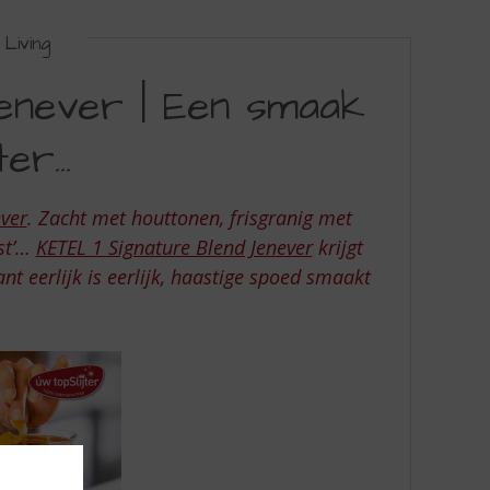
Living
Jenever | Een smaak
ter…
ever
. Zacht met houttonen, frisgranig met
ust’…
KETEL 1 Signature Blend Jenever
krijgt
t eerlijk is eerlijk, haastige spoed smaakt