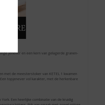
 jonge jenever en een kern van gelagerde granen-
amen met de meesterstoker van KETEL 1 kwamen
. Een topjenever vol karakter, met de herkenbare
w York. Een heerlijke combinatie van de kruidig
ostura bitters. Rijk aan smaak met zowel pittige