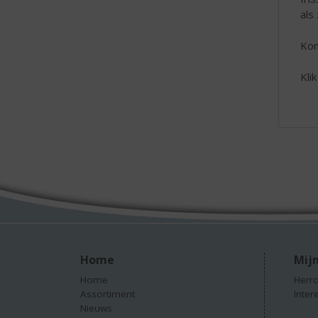
als
Kom
Kli
Home
Mijn
Home
Herro
Assortiment
Inter
Nieuws