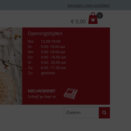
Inloggen mijn topSlijter
P
0
€
0,00
r
i
Openingstijden
j
s
Ma
:
12.00-18.00
Di
:
9.00- 18.00 uur
:
Wo
:
9.00- 18.00 uur
Do
:
9.00 - 18.00 uur
Vr
:
9.00 - 20.00 uur
Za
:
8.30 - 17.00 uur
Zo:
gesloten
NIEUWSBRIEF
Schrijf je hier in
Zoeken