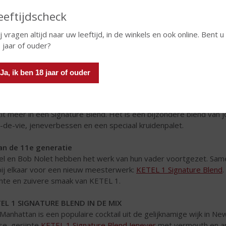
eeftijdscheck
j vragen altijd naar uw leeftijd, in de winkels en ook online. Bent u
 jaar of ouder?
Ja, ik ben 18 jaar of ouder
 gaat om de inhoud
zit meer in een Signature Blend. Het is een bijzondere blend van
-de-vie, jeneverbessen en een speciaal kruidenpalet.
an de 11e generatie
el en Bob Nolet hebben het werk van hun vader voortgezet. S
 bij elkaar voor een nieuw meesterwerk:
KETEL 1 Signature Blend
hte en zuivere smaak van KETEL 1.
EL 1 SIGNATURE BLEND IN DE MIX
Manhattan is een populaire cocktail uit de gelijknamige wijk in Ne
sse, gerijpte
KETEL 1 Signature Blend Jenever
met vermouth en ang