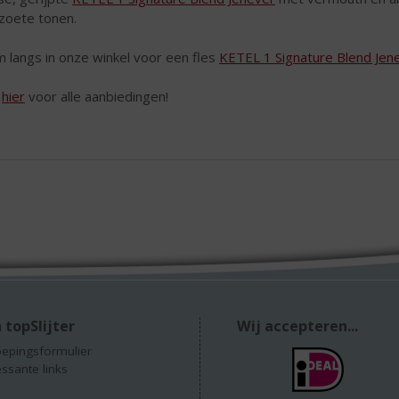
 zoete tonen.
 langs in onze winkel voor een fles
KETEL 1 Signature Blend Jen
k
hier
voor alle aanbiedingen!
 topSlijter
Wij accepteren...
epingsformulier
essante links