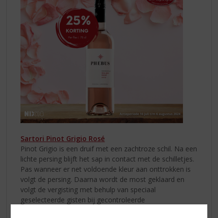
Sartori Pinot Grigio Rosé
Pinot Grigio is een druif met een zachtroze schil. Na een
lichte persing blijft het sap in contact met de schilletjes.
Pas wanneer er net voldoende kleur aan onttrokken is
volgt de persing. Daarna wordt de most geklaard en
volgt de vergisting met behulp van speciaal
geselecteerde gisten bij gecontroleerde
temperatuur. Deze wijn heeft een unieke, bleek-