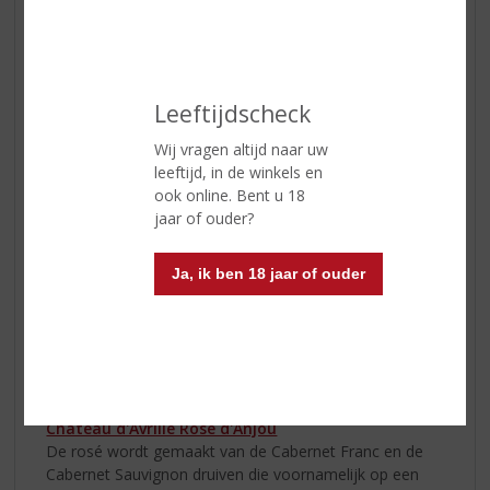
koperen tint en een aantrekkelijk aroma van bloemen,
citrus en rood fruit.
Sartori Pinot Grigio Rosé
is lekker
fris, sappig en fruitig van smaak.
Leeftijdscheck
Wij vragen altijd naar uw
leeftijd, in de winkels en
ook online. Bent u 18
jaar of ouder?
Ja, ik ben 18 jaar of ouder
Château d'Avrillé Rosé d'Anjou
De rosé wordt gemaakt van de Cabernet Franc en de
Cabernet Sauvignon druiven die voornamelijk op een