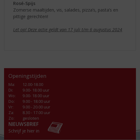
Rosé-Spijs
Zomerse maaltijden, vis, salades, pizza’s, pasta’s en
pittige gerechten!
Let op! Deze actie geldt van 17 juli t/m 6 augustus 2024
Openingstijden
Ma
:
12.00-18.00
Di
:
9.00- 18.00 uur
Wo
:
9.00- 18.00 uur
Do
:
9.00 - 18.00 uur
Vr
:
9.00 - 20.00 uur
Za
:
8.30 - 17.00 uur
Zo:
gesloten
NIEUWSBRIEF
Schrijf je hier in