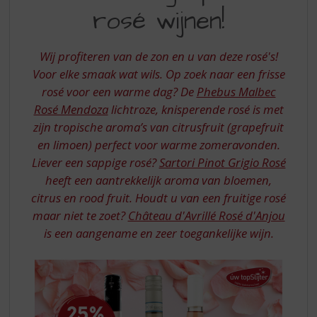
S
rosé wijnen!
DEZE
p
r
ROSE
i
Wij profiteren van de zon en u van deze rosé's!
WIJNEN
n
Voor elke smaak wat wils. Op zoek naar een frisse
g
rosé voor een warme dag? De
Phebus Malbec
n
a
Rosé Mendoza
lichtroze, knisperende rosé is met
a
zijn tropische aroma’s van citrusfruit (grapefruit
r
en limoen) perfect voor warme zomeravonden.
d
Liever een sappige rosé?
Sartori Pinot Grigio Rosé
e
heeft een aantrekkelijk aroma van bloemen,
n
a
citrus en rood fruit. Houdt u van een fruitige rosé
v
maar niet te zoet?
Château d'Avrillé Rosé d'Anjou
i
is een aangename en zeer toegankelijke wijn.
g
a
t
i
e