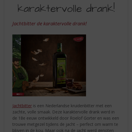
S
karaktervolle drank!
KARAKTERVOLLE
p
r
DRANK
i
Jachtbitter de karaktervolle drank!
n
g
n
a
a
r
d
e
n
a
v
i
g
Jachtbitter
is een Nederlandse kruidenbitter met een
a
zachte, volle smaak. Deze karaktervolle drank werd in
t
de 18e eeuw ontwikkeld door Roelof Gorter en was een
i
trouwe metgezel tijdens de jacht – perfect om warm te
e
blijven in de kou. Maar ook na de jacht werd genoten