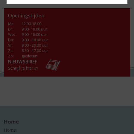
Openingstijden
Ma
:
12.00-18.00
Di
:
9.00- 18.00 uur
Wo
:
9.00- 18.00 uur
Do
:
9.00 - 18.00 uur
Vr
:
9.00 - 20.00 uur
Za
:
8.30 - 17.00 uur
Zo:
gesloten
NIEUWSBRIEF
Schrijf je hier in
Home
Home