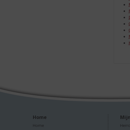
Home
Mijn
Home
Herro