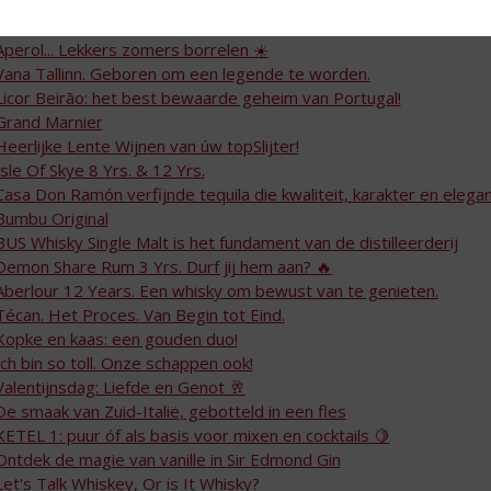
Tanqueray London Dry – tijdloze kwaliteit in elk glas
Pasen: een Eitje van een Paasbrunch!
Aperol... Lekkers zomers borrelen ☀️
Vana Tallinn. Geboren om een legende te worden.
Licor Beirão: het best bewaarde geheim van Portugal!
Grand Marnier
Heerlijke Lente Wijnen van úw topSlijter!
Isle Of Skye 8 Yrs. & 12 Yrs.
Casa Don Ramón verfijnde tequila die kwaliteit, karakter en elega
Bumbu Original
BUS Whisky Single Malt is het fundament van de distilleerderij
Demon Share Rum 3 Yrs. Durf jij hem aan? 🔥
Aberlour 12 Years. Een whisky om bewust van te genieten.
Técan. Het Proces. Van Begin tot Eind.
Kopke en kaas: een gouden duo!
Ich bin so toll. Onze schappen ook!
Valentijnsdag: Liefde en Genot 🥂
De smaak van Zuid-Italië, gebotteld in een fles
KETEL 1: puur óf als basis voor mixen en cocktails 🍋
Ontdek de magie van vanille in Sir Edmond Gin
Let's Talk Whiskey, Or is It Whisky?