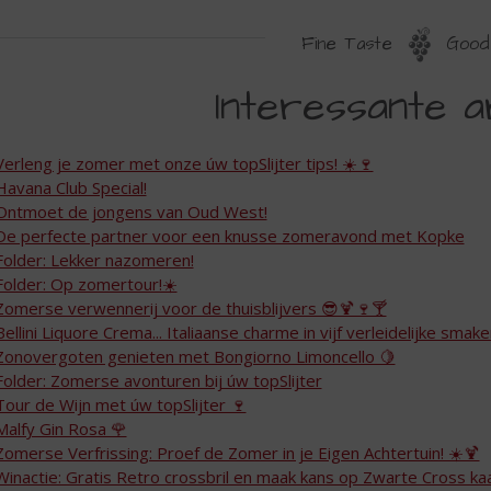
Fine Taste
Good 
NTERESSANTE
Interessante a
INKS
Verleng je zomer met onze úw topSlijter tips! ☀️🍷
Havana Club Special!
Ontmoet de jongens van Oud West!
De perfecte partner voor een knusse zomeravond met Kopke
Folder: Lekker nazomeren!
Folder: Op zomertour!☀️
Zomerse verwennerij voor de thuisblijvers 😎🍹🍷🍸
Bellini Liquore Crema... Italiaanse charme in vijf verleidelijke smak
Zonovergoten genieten met Bongiorno Limoncello 🍋
Folder: Zomerse avonturen bij úw topSlijter
Tour de Wijn met úw topSlijter 🍷
Malfy Gin Rosa 🌹
Zomerse Verfrissing: Proef de Zomer in je Eigen Achtertuin! ☀️🍹
Winactie: Gratis Retro crossbril en maak kans op Zwarte Cross k