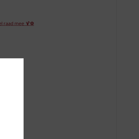
el raad mee 🍹⚽
n!