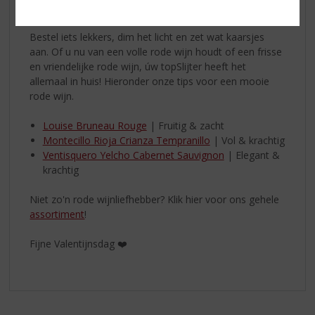
Bestel iets lekkers, dim het licht en zet wat kaarsjes
aan. Of u nu van een volle rode wijn houdt of een frisse
en vriendelijke rode wijn, úw topSlijter heeft het
allemaal in huis! Hieronder onze tips voor een mooie
rode wijn.
Louise Bruneau Rouge
| Fruitig & zacht
Montecillo Rioja Crianza Tempranillo
| Vol & krachtig
Ventisquero Yelcho Cabernet Sauvignon
| Elegant &
krachtig
Niet zo'n rode wijnliefhebber? Klik hier voor ons gehele
assortiment
!
Fijne Valentijnsdag ❤️