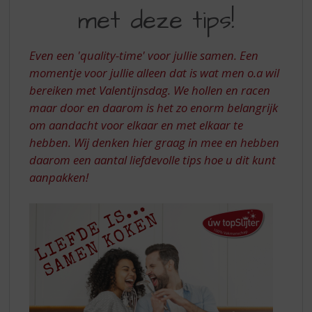
S
met deze tips!
LIEFDE
p
r
THUIS
i
Even een 'quality-time' voor jullie samen. Een
MET
n
momentje voor jullie alleen dat is wat men o.a wil
g
DEZE
bereiken met Valentijnsdag. We hollen en racen
n
TIPS!
a
maar door en daarom is het zo enorm belangrijk
a
om aandacht voor elkaar en met elkaar te
r
hebben. Wij denken hier graag in mee en hebben
d
daarom een aantal liefdevolle tips hoe u dit kunt
e
aanpakken!
n
a
v
i
g
a
t
i
e