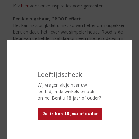
Klik
hier
voor onze inspiraties voor gerechten!
Een klein gebaar, GROOT effect
Het kan natuurlijk dat u niet zo van het enorm uitpakken
bent en dat u het liever wat simpeler houdt. Rood is de
kleur van de liefde, haal daarom een mooie rode wijn in
huis en kijk samen een film!
Leeftijdscheck
Wij vragen altijd naar uw
leeftijd, in de winkels en ook
online. Bent u 18 jaar of ouder?
Ja, ik ben 18 jaar of ouder