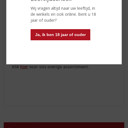
Kopke Fine Ruby
:
Fruitig, rijk en een ideale match
met warme chocoladedesserts.
Wij vragen altijd naar uw leeftijd, in
Kopke Fine White
:
Frisse citrusnoten, heerlijk als
de winkels en ook online. Bent u 18
aperitief of met lichte snacks.
jaar of ouder?
Kopke Fine Tawny
:
Zachte tonen van noten en
karamel, perfect bij een winterse kaasplank.
Ja, ik ben 18 jaar of ouder
Tip
: Serveer je port licht gekoeld voor de ultieme
smaaksensatie!
Klik
hier
voor ons overige assortiment.