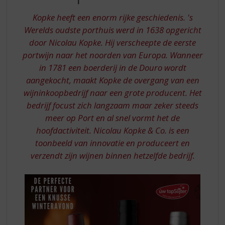
S
p
Kopke heeft een enorm rijke geschiedenis. 's
r
Werelds oudste porthuis werd in 1638 opgericht
i
door Nicolau Kopke. Hij verscheepte de eerste
n
g
portwijn naar het noorden van Europa. Wanneer
n
in 1781 een boerderij in de Douro wordt
a
aangekocht, maakt Kopke de overgang van een
a
wijninkoopbedrijf naar een grote producent. Het
r
bedrijf focust zich langzaam maar zeker steeds
d
meer op Port en al snel vormt het de
e
n
hoofdactiviteit. Nicolau Kopke & Co. is een
a
toonbeeld van innovatie en produceert en
v
verzendt zijn wijnen binnen hetzelfde bedrijf.
i
g
a
t
i
e