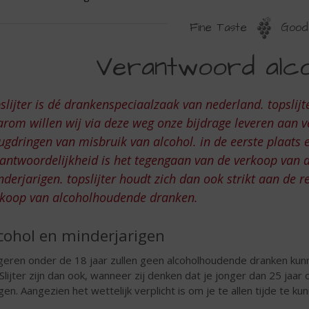
Fine Taste
Good 
ERANTWOORD
Verantwoord alco
LCOHOLGEBRUIK
slijter is dé drankenspeciaalzaak van nederland. topslij
rom willen wij via deze weg onze bijdrage leveren aan 
ugdringen van misbruik van alcohol. in de eerste plaats 
rantwoordelijkheid is het tegengaan van de verkoop van
derjarigen. topslijter houdt zich dan ook strikt aan de 
rkoop van alcoholhoudende dranken.
cohol en minderjarigen
geren onder de 18 jaar zullen geen alcoholhoudende dranken kunn
Slijter zijn dan ook, wanneer zij denken dat je jonger dan 25 jaar
gen. Aangezien het wettelijk verplicht is om je te allen tijde te 
.