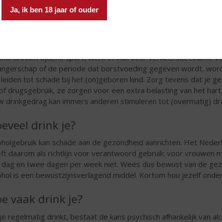
stress of problemen te vergeten, om erbij te horen, om verleg
Ja, ik ben 18 jaar of ouder
nen gaan. Het drinken om de verkeerde redenen verhoogt de kans
 welke situatie drink je?
ohol drinken tijdens sport, werk of vlak voor verkeersdeelname v
ngerschap of de periode dat borstvoeding gegeven wordt, wordt 
 leiden tot schade bij het (on)geboren kind. Zorg tevens dat je ge
of drugsgebruik, ze zorgen voor een extra belasting van het ha
w drinkgedrag kan immers anderen stimuleren tot (overmatig) dr
eveel drink je?
oholgebruik kan schade aan de gezondheid aanrichten. Het Neder
ft daarom als richtlijn voor verantwoord gebruik: voor vrouwen
 dag en twee dagen per week niet. Wees dus bewust van de gezon
ohol is een bewustzijnsverlagend middel. Kortom hou jezelf onder
e vaak drink je?
 je regelmatig drinkt, bestaat de kans psychisch afhankelijk van