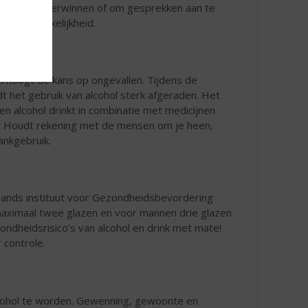
enheid te overwinnen of om gesprekken aan te
 op afhankelijkheid.
erhoogt de kans op ongevallen. Tijdens de
het gebruik van alcohol sterk afgeraden. Het
en alcohol drinkt in combinatie met medicijnen
rt. Houdt rekening met de mensen om je heen,
ankgebruik.
lands instituut voor Gezondheidsbevordering
 maximaal twee glazen en voor mannen drie glazen
dheidsrisico’s van alcohol en drink met mate!
 controle.
 alcohol te worden. Gewenning, gewoonte en