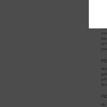
om 
kun
In
Alc
zwa
kan
en/
jou
Ho
Alc
gee
per
Alc
Ho
Als