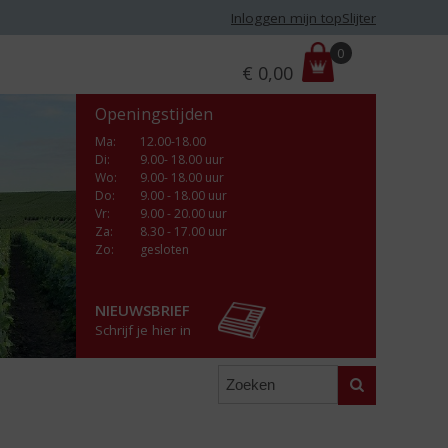
Inloggen mijn topSlijter
P
0
€
0,00
r
i
Openingstijden
j
s
Ma
:
12.00-18.00
Di
:
9.00- 18.00 uur
:
Wo
:
9.00- 18.00 uur
Do
:
9.00 - 18.00 uur
Vr
:
9.00 - 20.00 uur
Za
:
8.30 - 17.00 uur
Zo:
gesloten
NIEUWSBRIEF
Schrijf je hier in
Zoeken