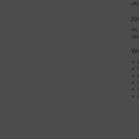
afh
Jo
Als
Ope
We