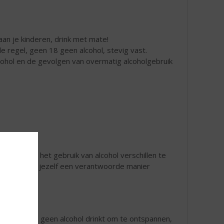
an je kinderen, drink met mate!
 regel, geen 18 geen alcohol, stevig vast.
lcohol en de gevolgen van overmatig alcoholgebruik
isico’s van het gebruik van alcohol verschillen te
orden voor jezelf een verantwoorde manier
alleen dat je geen alcohol drinkt om te ontspannen,