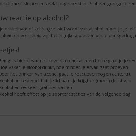
ankelijkheid sluipen er veelal ongemerkt in. Probeer geregeld eens
uw reactie op alcohol?
 je prikkelbaar of zelfs agressief wordt van alcohol, moet je jezel
nheid en eerlijkheid zijn belangrijke aspecten om je drinkgedrag n
etjes!
Een glas bier bevat net zoveel alcohol als een borrelglaasje jenev
Hoe vaker je alcohol drinkt, hoe minder je ervan gaat proeven
Door het drinken van alcohol gaat je reactievermogen achteruit
Alcohol ontrekt vocht uit je lichaam, je krijgt er (meer) dorst van
Alcohol en verkeer gaat niet samen
Alcohol heeft effect op je sportprestaties van de volgende dag