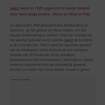
S
COCKTAIL
p
Select
werd in 1920 opgericht in hartje Venetië
r
door twee jonge broers - Mario en Vittorio Pilla.
i
n
g
De gebroeders Pilla gebruikten hun distilleerderij en
n
expertise, op het gebied van likeur maken, om een
a
nieuwe drinkervaring te creëren. Toen het concept van
a
het aperitief populair werd, speelde
Select
de hoofdrol
r
in de cocktailscene. Select werd het favoriete aperitief
d
van de Venetianen. Select bestaat uit een complexe
e
formule van 30 botanicals. Deze omvatten
n
jeneverbessen met hun balsamico, bloemige en aardse
a
tonen en rabarberwortels die afzonderlijk geweekt
v
worden om Select zijn intens bittere smaak te geven.
i
g
a
t
i
e