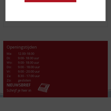
Saluti!
Openingstijden
Ma
:
12.00-18.00
Di
:
9.00- 18.00 uur
Wo
:
9.00- 18.00 uur
Do
:
9.00 - 18.00 uur
Vr
:
9.00 - 20.00 uur
Za
:
8.30 - 17.00 uur
Zo:
gesloten
NIEUWSBRIEF
Schrijf je hier in