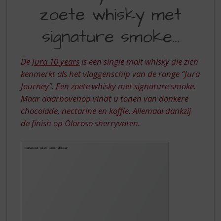
S
zoete whisky met
YEARS
p
r
EEN
signature smoke…
i
ZOETE
n
g
WHISKY
De
Jura 10 years
is een single malt whisky die zich
n
MET
kenmerkt als het vlaggenschip van de range “Jura
a
a
Journey”. Een zoete whisky met signature smoke.
SIGNATURE
r
Maar daarbovenop vindt u tonen van donkere
SMOKE
d
chocolade, nectarine en koffie. Allemaal dankzij
e
de finish op Oloroso sherryvaten.
n
a
v
i
g
a
t
i
e