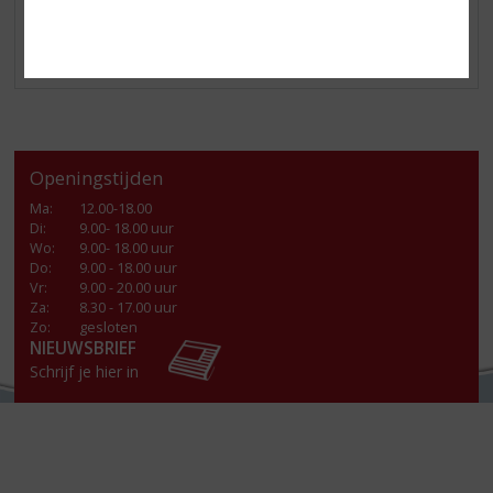
Openingstijden
Ma
:
12.00-18.00
Di
:
9.00- 18.00 uur
Wo
:
9.00- 18.00 uur
Do
:
9.00 - 18.00 uur
Vr
:
9.00 - 20.00 uur
Za
:
8.30 - 17.00 uur
Zo:
gesloten
NIEUWSBRIEF
Schrijf je hier in