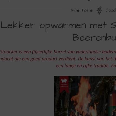
Fine Taste
Good 
EKKER
Lekker opwarmen met S
PWARMEN
Beerenbu
ET
TOOCKER
Stoocker is een (h)eerlijke borrel van vaderlandse bode
RIESCHE
ndacht die een goed product verdient. De kunst van het di
EERENBURG
een lange en rijke traditie. En