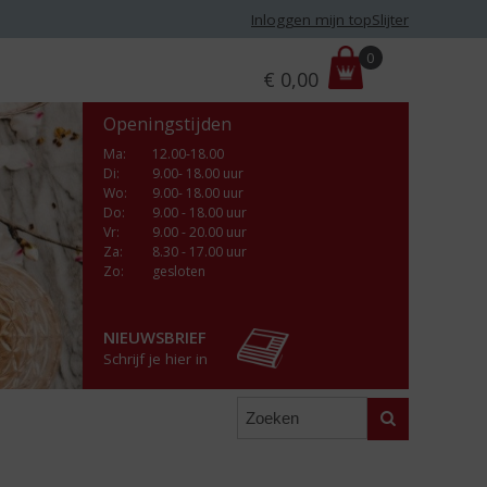
Inloggen mijn topSlijter
P
0
€
0,00
r
i
Openingstijden
j
s
Ma
:
12.00-18.00
Di
:
9.00- 18.00 uur
:
Wo
:
9.00- 18.00 uur
Do
:
9.00 - 18.00 uur
Vr
:
9.00 - 20.00 uur
Za
:
8.30 - 17.00 uur
Zo:
gesloten
NIEUWSBRIEF
Schrijf je hier in
Zoeken