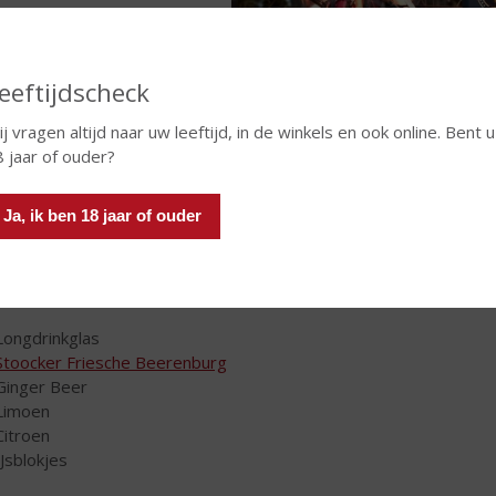
eeftijdscheck
j vragen altijd naar uw leeftijd, in de winkels en ook online. Bent u
8 jaar of ouder?
 kruidenbitter op basis van jenever. Het hele jaar door lekker om
pvuur, vuurkorf of bij de ijsbaan om op te warmen. Drink
Stoocke
Ja, ik ben 18 jaar of ouder
ger Beer!
t heeft u nodig:
Longdrinkglas
Stoocker Friesche Beerenburg
Ginger Beer
Limoen
Citroen
IJsblokjes