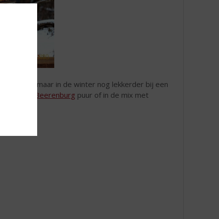
 te drinken maar in de winter nog lekkerder bij een
r Friesche Beerenburg
puur of in de mix met