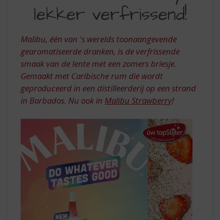
S
lekker verfrissend!
LEKKER
p
r
VERFRISSEND
i
Malibu, één van 's werelds toonaangevende
n
gearomatiseerde dranken, is de verfrissende
g
smaak van de lente met een zomers briesje.
n
a
Gemaakt met Caribische rum die wordt
a
geproduceerd in een distilleerderij op een strand
r
in Barbados. Nu ook in
Malibu Strawberry
!
d
e
n
a
v
i
g
a
t
i
e