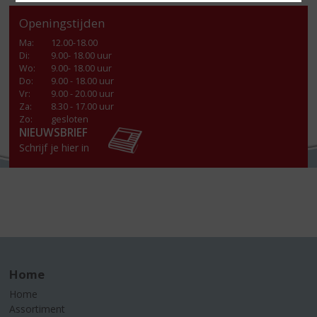
Openingstijden
Ma
:
12.00-18.00
Di
:
9.00- 18.00 uur
Wo
:
9.00- 18.00 uur
Do
:
9.00 - 18.00 uur
Vr
:
9.00 - 20.00 uur
Za
:
8.30 - 17.00 uur
Zo:
gesloten
NIEUWSBRIEF
Schrijf je hier in
Home
Home
Assortiment