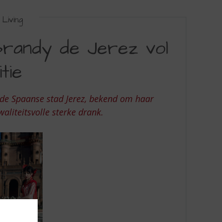
Living
Brandy de Jerez vol
tie
it de Spaanse stad Jerez, bekend om haar
aliteitsvolle sterke drank.