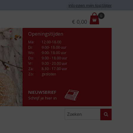
Inloggen mijn topSlijter
P
0
€
0,00
r
i
Openingstijden
j
s
Ma
:
12.00-18.00
Di
:
9.00- 18.00 uur
:
Wo
:
9.00- 18.00 uur
Do
:
9.00 - 18.00 uur
Vr
:
9.00 - 20.00 uur
Za
:
8.30 - 17.00 uur
Zo:
gesloten
NIEUWSBRIEF
Schrijf je hier in
Zoeken