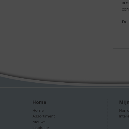
aro
com
De 
Home
Mijn
Home
Herro
Assortiment
Inter
Nieuws
Inspiratie