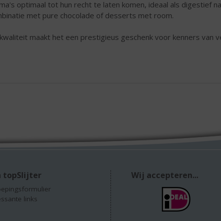
ma's optimaal tot hun recht te laten komen, ideaal als digestief na
binatie met pure chocolade of desserts met room.
kwaliteit maakt het een prestigieus geschenk voor kenners van ve
 topSlijter
Wij accepteren...
epingsformulier
essante links