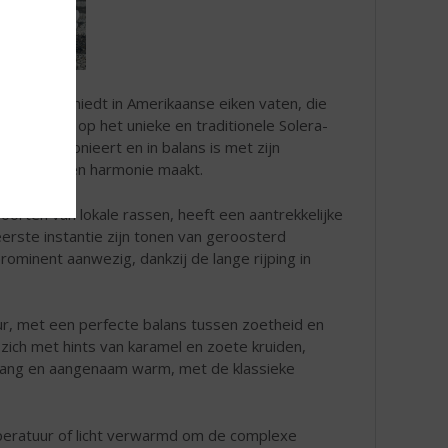
ijping geschiedt in Amerikaanse eiken vaten, die
ar rijping op het unieke en traditionele Solera-
die harmonieert en in balans is met zijn
omplexiteit en harmonie maakt.
orten van lokale rassen, heeft een aantrekkelijke
eerste instantie zijn tonen van geroosterd
prominent aanwezig, dankzij de lange rijping in
uur, met een perfecte balans tussen zoetheid en
 zich met hints van karamel en zoete kruiden,
s lang en aangenaam warm, met de klassieke
peratuur of licht verwarmd om de complexe