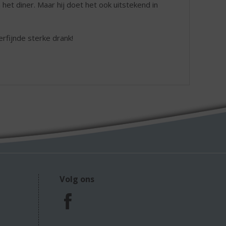
 het diner. Maar hij doet het ook uitstekend in
rfijnde sterke drank!
Volg ons
F
a