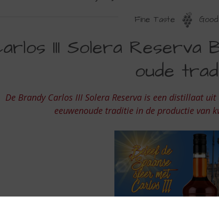
Fine Taste
Good 
ARLOS
arlos III Solera Reserva 
oude tradi
OLERA
ESERVA
De Brandy Carlos III Solera Reserva is een distillaat u
RANDY
eeuwenoude traditie in de productie van kw
E
EREZ
OL
UDE
RADITIE