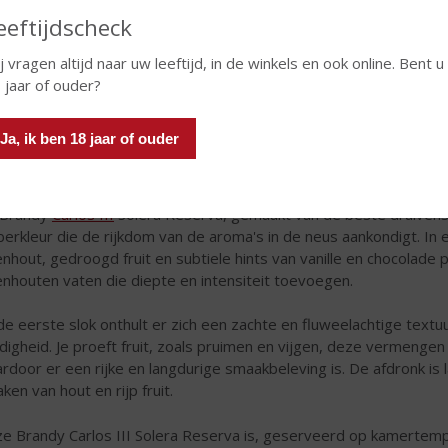
eeftijdscheck
j vragen altijd naar uw leeftijd, in de winkels en ook online. Bent u
 jaar of ouder?
e brandy is het resultaat van een nauwgezet rijpingsproces; de r
der op smaak gebracht zijn met de eigen premium sherry’s. Na 1 ja
Ja, ik ben 18 jaar of ouder
teem, heeft de eau-de-vie de range smaken en aroma's te pakken 
uctuur en wat van Carlos III een eindproduct van uitzonderlijke c
 Brandy
Carlos III
Solera Reserva, gemaakt van de beste druivenso
erkleur die de rijkdom van de aroma's in de neus aankondigt. In 
enhout, gedroogd fruit en subtiele hints van vanille en chocolade 
enhouten vaten die diepte en intensiteit toevoegen.
 de eerste slok onthult er zich een zachte en fluweelachtige text
idigheid. Je proeft fruit, zoals pruimen en vijgen, deze vermengen
rdoor er een rijke en langdurige smaakbeleving is. De afdronk i
ken van hout en rijp fruit.
e Brandy Carlos III Solera Reserva is, geserveerd op kamertem