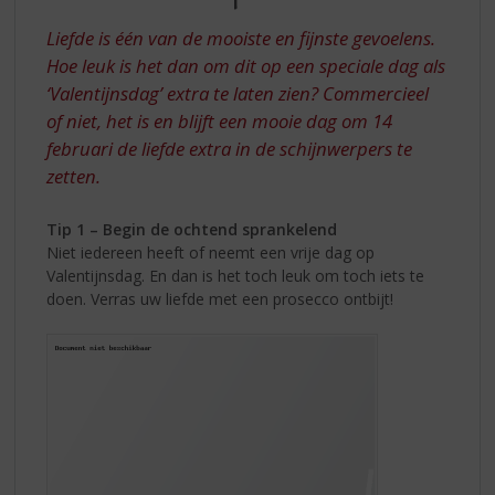
S
DE
p
Liefde is één van de mooiste en fijnste gevoelens.
r
LIEFDE
Hoe leuk is het dan om dit op een speciale dag als
i
‘Valentijnsdag’ extra te laten zien? Commercieel
n
g
of niet, het is en blijft een mooie dag om 14
n
februari de liefde extra in de schijnwerpers te
a
zetten.
a
r
Tip 1 – Begin de ochtend sprankelend
d
Niet iedereen heeft of neemt een vrije dag op
e
Valentijnsdag. En dan is het toch leuk om toch iets te
n
doen. Verras uw liefde met een prosecco ontbijt!
a
v
i
g
a
t
i
e