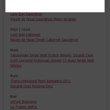
Wijn | wit
Lazy Bay Sauvignon
Mazet de Nizas Sauvignon Blanc-Viognier
Wijn | rood
Lazy Bay Cabernet
Mazet de Nizas Syrah-Cabernet Sauvignon
Malt
Tamnavulin Single Malt Scotch Whisky, Double Cask
Loch Lomond Inchmoan Smoky 12 years Single Malt
Whisky
Rum
Transcontinental Rum Barbados 2012
Bacardi Gran Reserva Diez
Bier
LeFort Brasserie
La Trappe Isid'or