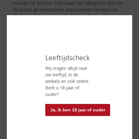
moeder op dochter. Dat maakt de Pellegrino’s één van
de meest gerespecteerde wijnmakende families van
Sicilië en met een enorme liefde voor het creëren van
de mooiste wijnen.
Deel deze liefdevolle
Passimora
wijn met uw
geliefde!
Tip 3 – Proost op de liefde!
Leeftijdscheck
Wij vragen altijd naar
Liefde heeft voor ieder weer een andere betekenis. Dat
uw leeftijd, in de
maakt liefde zo mooi. Welke liefde dan ook, wij vieren
winkels en ook online.
het met u mee. Proost op de liefde met onderstaande
Bent u 18 jaar of
liefhebbers!
ouder?
Ja, ik ben 18 jaar of ouder