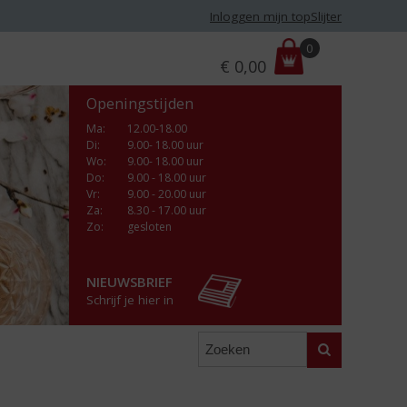
Inloggen mijn topSlijter
P
0
€
0,00
r
i
Openingstijden
j
s
Ma
:
12.00-18.00
Di
:
9.00- 18.00 uur
:
Wo
:
9.00- 18.00 uur
Do
:
9.00 - 18.00 uur
Vr
:
9.00 - 20.00 uur
Za
:
8.30 - 17.00 uur
Zo:
gesloten
NIEUWSBRIEF
Schrijf je hier in
Zoeken