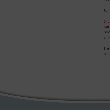
kle
ton
Sir
Spr
noo
cit
Het
sla