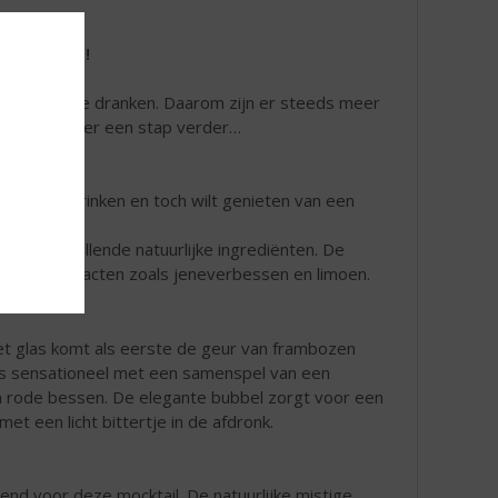
 Sir. James!
holhoudende dranken. Daarom zijn er steeds meer
hiermee weer een stap verder…
ohol wilt drinken en toch wilt genieten van een
it verschillende natuurlijke ingrediënten. De
rlijke extracten zoals jeneverbessen en limoen.
et glas komt als eerste de geur van frambozen
is sensationeel met een samenspel van een
en rode bessen. De elegante bubbel zorgt voor een
et een licht bittertje in de afdronk.
nd voor deze mocktail. De natuurlijke mistige