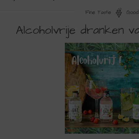
Fine Taste
Good 
LCOHOLVRIJE
Alcoholvrije dranken va
RANKEN
AN
R.
AMES