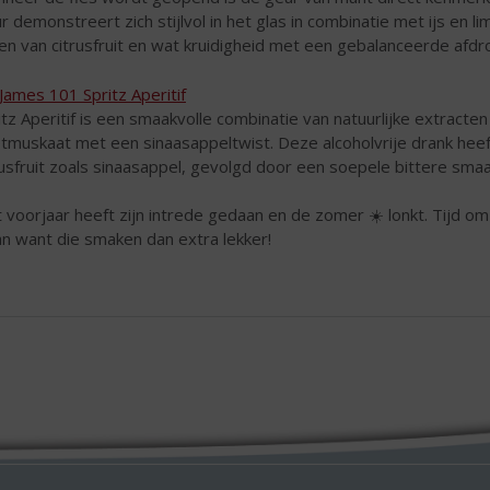
ur demonstreert zich stijlvol in het glas in combinatie met ijs en l
en van citrusfruit en wat kruidigheid met een gebalanceerde afdr
. James 101 Spritz Aperitif
itz Aperitif is een smaakvolle combinatie van natuurlijke extracten
tmuskaat met een sinaasappeltwist. Deze alcoholvrije drank heeft
rusfruit zoals sinaasappel, gevolgd door een soepele bittere smaa
 voorjaar heeft zijn intrede gedaan en de zomer ☀️ lonkt. Tijd om
an want die smaken dan extra lekker!