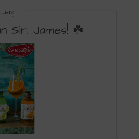
Living
n Sir. James! ☘️