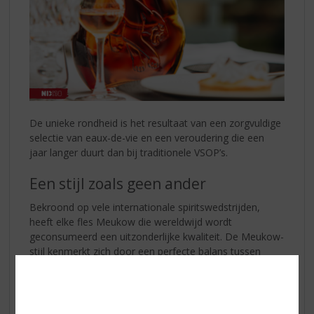
De unieke rondheid is het resultaat van een zorgvuldige
selectie van eaux-de-vie en een veroudering die een
jaar langer duurt dan bij traditionele VSOP’s.
Een stijl zoals geen ander
Bekroond op vele internationale spiritswedstrijden,
heeft elke fles Meukow die wereldwijd wordt
geconsumeerd een uitzonderlijke kwaliteit. De Meukow-
stijl kenmerkt zich door een perfecte balans tussen
krachtige en elegante aroma's.
Een Iconische Karaf