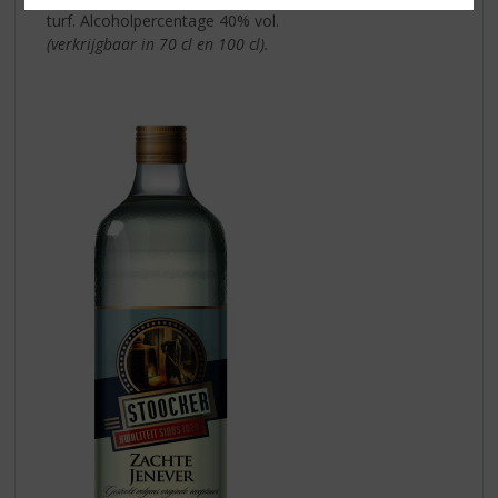
turf. Alcoholpercentage 40% vol.
(verkrijgbaar in 70 cl en 100 cl).