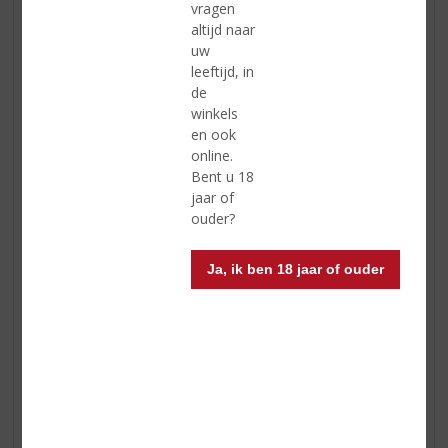
vragen
altijd naar
uw
leeftijd, in
de
winkels
en ook
online.
Bent u 18
jaar of
ouder?
Ja, ik ben 18 jaar of ouder
Glengarry Highland Scotch Blended Whisky
Glengarry Highland Blended Scotch Whisky is gemaakt
met alleen de beste ingrediënten en gerijpt tot in de
perfectie, het is een volle whisky met hints van rook en