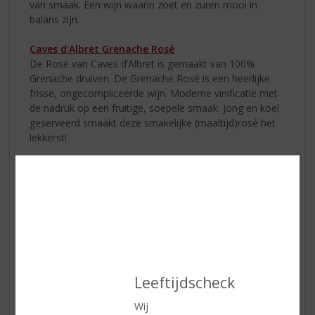
van smaak. Een wijn waarin zoet en zuren mooi in
balans zijn.
Caves d'Albret Grenache Rosé
De Rosé van Caves d’Albret is gemaakt van 100%
Grenache druiven. De Grenache Rosé is een heerlijke
frisse, ongecompliceerde wijn. Moderne vinificatie met
de nadruk op een fruitige, soepele smaak. Jong en koel
geserveerd smaakt deze smakelijke (maaltijd)rosé het
lekkerst!
Caves d'Albret Moelleux
De Moelleux Comté Tolosan is een bijzondere,
lichtzoete wijn met een heerlijke fruitige smaak van rijp
fruit. Een echte allemansvriend die bij elke gelegenheid
past.
Leeftijdscheck
Wij