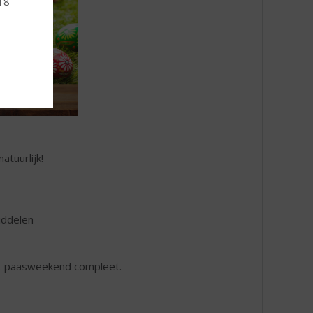
 18
tuurlijk!
iddelen
et paasweekend compleet.