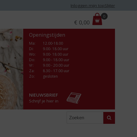
Inloggen mijn topSlijter
P
0
€
0,00
r
i
Openingstijden
j
s
Ma
:
12.00-18.00
Di
:
9.00- 18.00 uur
:
Wo
:
9.00- 18.00 uur
Do
:
9.00 - 18.00 uur
Vr
:
9.00 - 20.00 uur
Za
:
8.30 - 17.00 uur
Zo:
gesloten
NIEUWSBRIEF
Schrijf je hier in
Zoeken