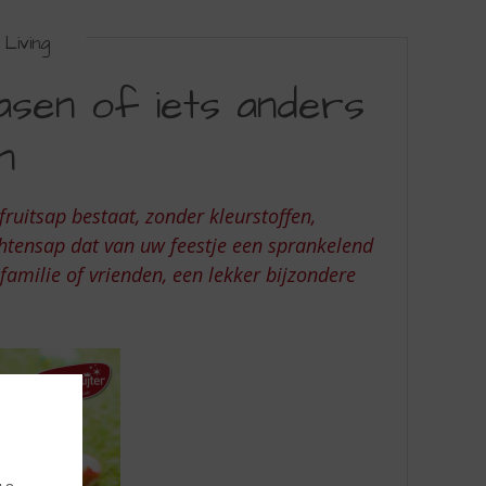
Living
Pasen of iets anders
n
ruitsap bestaat, zonder kleurstoffen,
chtensap dat van uw feestje een sprankelend
familie of vrienden, een lekker bijzondere