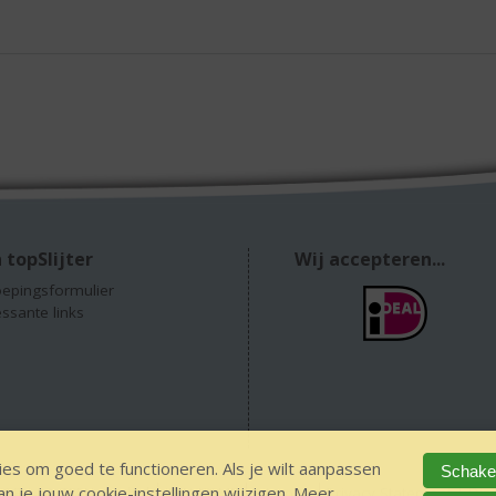
 topSlijter
Wij accepteren...
epingsformulier
essante links
es om goed te functioneren. Als je wilt aanpassen
Schakel
 je jouw cookie-instellingen wijzigen. Meer
GEEN 18 GEEN alcohol
IDIN/ITSME
sitemap
Privacy Statement
Dis