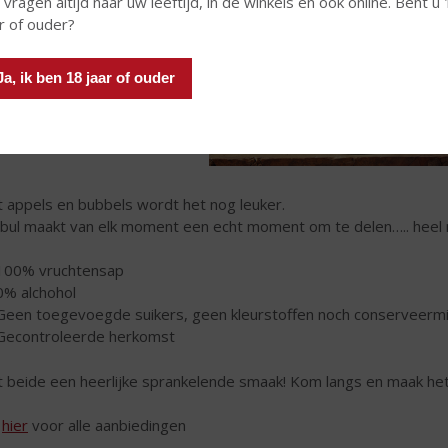
NDERS
 vragen altijd naar uw leeftijd, in de winkels en ook online. Bent u
r of ouder?
Ja, ik ben 18 jaar of ouder
 appels en bubbels wordt het nog leuker.
ibul maakt van elk moment een echt moment om te delen….. heel na
100% vruchtensap
0% alchohol
Geen toegevoegde suikers, geen kleurstoffen noch conserveerm
Gecontroleerde herkomst
 beide een heerlijke sprankelende smaak! Kom langs en maak h
k
hier
voor alle aanbiedingen