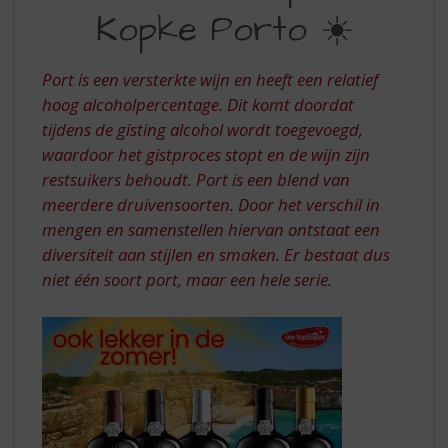
S
Kopke Porto ☀️
TIPS
p
r
VAN
i
Port is een versterkte wijn en heeft een relatief
KOPKE
n
hoog alcoholpercentage. Dit komt doordat
g
PORTO
tijdens de gisting alcohol wordt toegevoegd,
n
a
waardoor het gistproces stopt en de wijn zijn
a
restsuikers behoudt. Port is een blend van
r
meerdere druivensoorten. Door het verschil in
d
mengen en samenstellen hiervan ontstaat een
e
diversiteit aan stijlen en smaken. Er bestaat dus
n
a
niet één soort port, maar een hele serie.
v
i
g
a
t
i
e