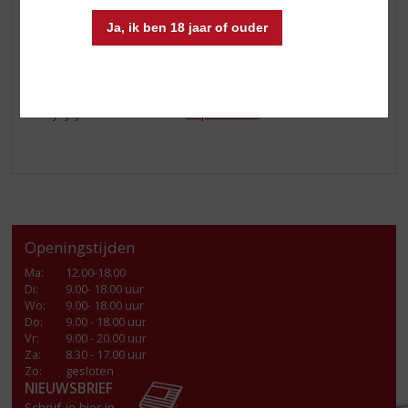
en ijsklontjes; garneren met munt en citroen
Ja, ik ben 18 jaar of ouder
Tip 4
➡️ Serveer
Kopke 10 Years White
&
Tawny
goed gekoeld
Enjoy your summer met
Kopke Porto
!
Openingstijden
Ma
:
12.00-18.00
Di
:
9.00- 18.00 uur
Wo
:
9.00- 18.00 uur
Do
:
9.00 - 18.00 uur
Vr
:
9.00 - 20.00 uur
Za
:
8.30 - 17.00 uur
Zo:
gesloten
NIEUWSBRIEF
Schrijf je hier in