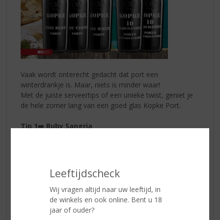
Vaak wordt onterecht gedacht dat port een
winterdrankje is. Maar, niets is minder waar!
Met de juiste serveertips of een unieke twist, geniet je
de hele zomer lang van een goed glas Kopke Port.
Tip 1
➡️ Ruby Sangria
Meng 1 deel
Kopke Fine Ruby Port
, 2 delen Cava en
vers rood fruit
Tip 2
➡️ Kopke Koffie
Leeftijdscheck
Meng 1 deel
Kopke Fine Tawny Port
, 1 kopje Espresso,
1 deel Baileys en wat ijsklontjes
Wij vragen altijd naar uw leeftijd, in
de winkels en ook online. Bent u 18
Tip 3
➡️ Kopke Tonic
jaar of ouder?
Meng 1 deel
Kopke Fine White Port
, 2 delen tonic water