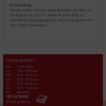
De bereiding:
Vul een shaker met een aantal ijsblokjes, de cider, jus
d’orange en de Licor 43. Shake dit goed door en
serveren in champagneglazen. Garneer de glazen met
een schijfje sinaasappel.
Openingstijden
Ma
:
12.00-18.00
Di
:
9.00- 18.00 uur
Wo
:
9.00- 18.00 uur
Do
:
9.00 - 18.00 uur
Vr
:
9.00 - 20.00 uur
Za
:
8.30 - 17.00 uur
Zo:
gesloten
NIEUWSBRIEF
Schrijf je hier in