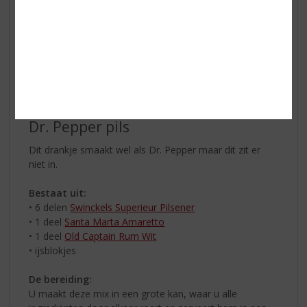
• ijsblokjes
De bereiding:
Mix in een grote kan 3 delen Weissbier, 1 deel tequila en
2 delen Sprite. Voeg hier een aantal schijfjes citroen en
veel blokjes ijs aan toe en roer dit even door. Serveren
in stoere drinkglazen met een schijfje citroen.
Dr. Pepper pils
Dit drankje smaakt wel als Dr. Pepper maar dit zit er
niet in.
Bestaat uit:
• 6 delen
Swinckels Superieur Pilsener
• 1 deel
Santa Marta Amaretto
• 1 deel
Old Captain Rum Wit
• ijsblokjes
De bereiding:
U maakt deze mix in een grote kan, waar u alle