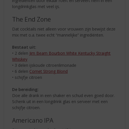
ingrediënten door elkaar roert en serveert hem in een
longdrinkglas met veel ijs.
The End Zone
Dat cocktails niet alleen voor vrouwen zijn bewijst deze
mix met o.a. twee echt “mannelijke” ingrediënten.
Bestaat uit:
• 2 delen
Jim Beam Bourbon White Kentucky Straight
Whiskey
• 3 delen ijskoude citroenlimonade
• 6 delen
Cornet Strong Blond
• schijfje citroen
De bereiding:
Doe alle drank in een shaker en schud even goed door.
Schenk uit in een longdrink glas en serveer met een
schijfje citroen.
Americano IPA