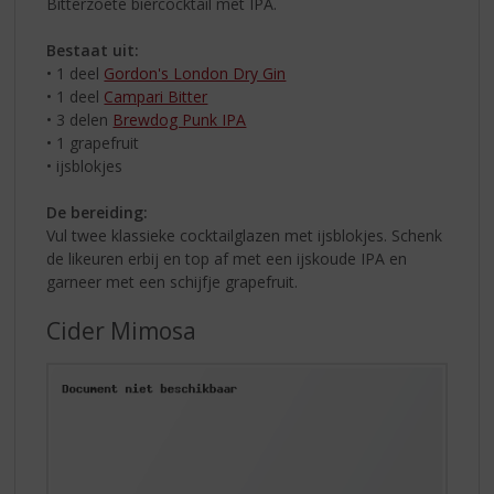
Bitterzoete biercocktail met IPA.
Bestaat uit:
• 1 deel
Gordon's London Dry Gin
• 1 deel
Campari Bitter
• 3 delen
Brewdog Punk IPA
• 1 grapefruit
• ijsblokjes
De bereiding:
Vul twee klassieke cocktailglazen met ijsblokjes. Schenk
de likeuren erbij en top af met een ijskoude IPA en
garneer met een schijfje grapefruit.
Cider Mimosa