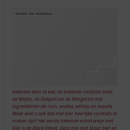
S
THE
p
r
MIX
i
n
g
n
a
a
r
d
e
n
a
v
Iedereen kent ze wel, de bekende cocktails zoals
i
g
de Mojito, de Daiquiri en de Margarita met
a
ingrediënten als rum, wodka, whisky en tequila.
t
Maar wist u ook dat met bier heerlijke cocktails te
i
maken zijn? Het eerste bekende mixdrankje met
e
bier is de Black Velvet. Deze mix met Stout bier en