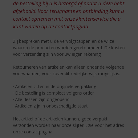
S
de bestelling bij u is bezorgd of nadat u deze hebt
p
afgehaald. Voor terugname en ontbinding kunt u
r
contact opnemen met onze klantenservice die u
i
kunt vinden op de contactpagina.
n
g
n
Zij bespreken met u de vervolgstappen en de wijze
a
waarop de producten worden geretourneerd. De kosten
a
voor verzending zijn voor uw eigen rekening.
r
d
Retourneren van artikelen kan alleen onder de volgende
e
voorwaarden, voor zover dit redelijkerwijs mogelijk is:
n
a
· Artikelen zitten in de originele verpakking
v
· De bestelling is compleet volgens order
i
· Alle flessen zijn ongeopend
g
· Artikelen zijn in onbeschadigde staat
a
t
Het artikel of de artikelen kunnen, goed verpakt,
i
verzonden worden naar onze slijterij, zie voor het adres
e
onze contactpagina.