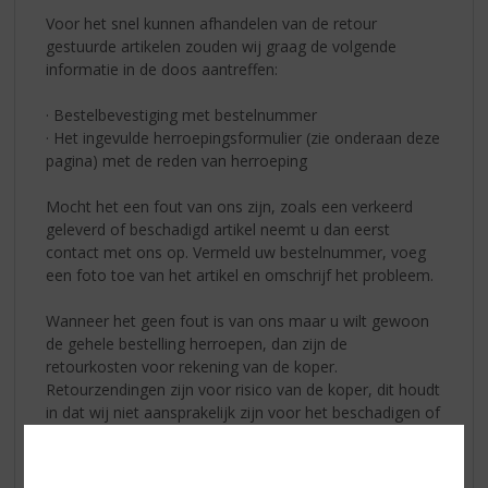
Voor het snel kunnen afhandelen van de retour
gestuurde artikelen zouden wij graag de volgende
informatie in de doos aantreffen:
· Bestelbevestiging met bestelnummer
· Het ingevulde herroepingsformulier (zie onderaan deze
pagina) met de reden van herroeping
Mocht het een fout van ons zijn, zoals een verkeerd
geleverd of beschadigd artikel neemt u dan eerst
contact met ons op. Vermeld uw bestelnummer, voeg
een foto toe van het artikel en omschrijf het probleem.
Wanneer het geen fout is van ons maar u wilt gewoon
de gehele bestelling herroepen, dan zijn de
retourkosten voor rekening van de koper.
Retourzendingen zijn voor risico van de koper, dit houdt
in dat wij niet aansprakelijk zijn voor het beschadigen of
zoekraken van retour gestuurde artikelen. Vraag
daarom op het postagentschap altijd om de trace-code
of het zogenaamde 3S-nummer en bewaar deze goed!