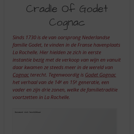
S
Cradle Of Godet
THE
p
r
CRADLE
Cognac
i
OF
n
g
GODET
Sinds 1730 is de van oorsprong Nederlandse
n
COGNAC
familie Godet, te vinden in de Franse havenplaats
a
a
La Rochelle. Hier hielden ze zich in eerste
r
instantie bezig met de verkoop van wijn en vanuit
d
daar kwamen ze steeds meer in de wereld van
e
Cognac
terecht. Tegenwoordig is
Godet Gognac
n
het verhaal van de 14
e
en 15
e
generatie, een
a
v
vader en zijn drie zonen, welke de familietraditie
i
voortzetten in La Rochelle.
g
a
t
i
e