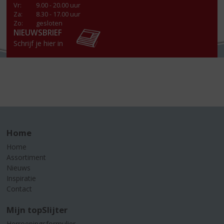
Vr
:
9.00 - 20.00 uur
Za
:
8.30 - 17.00 uur
Zo:
gesloten
NIEUWSBRIEF
Schrijf je hier in
Home
Home
Assortiment
Nieuws
Inspiratie
Contact
Mijn topSlijter
Herroepingsformulier