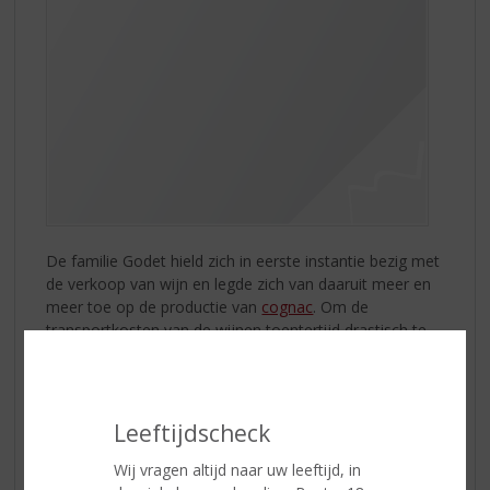
De familie Godet hield zich in eerste instantie bezig met
de verkoop van wijn en legde zich van daaruit meer en
meer toe op de productie van
cognac
. Om de
transportkosten van de wijnen toentertijd drastisch te
verlagen, besloot men rondom La Rochelle, de
wijnalcohol te scheiden van het water en alleen de
wijnalcohol te verschepen naar Amsterdam. Water had
men in Holland immers genoeg! La Rochelle werd
Leeftijdscheck
daarmee het epicentrum van de Cognac-industrie, de
firma Godet is inmiddels het enige cognachuis die ook
Wij vragen altijd naar uw leeftijd, in