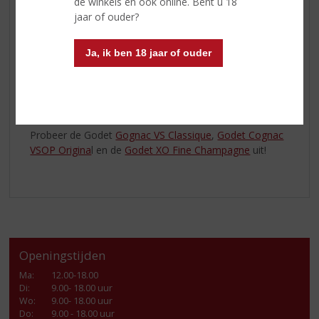
daadwerkelijk nog in La Rochelle gevestigd is.
de winkels en ook online. Bent u 18
jaar of ouder?
Jean Edouard Godet, master blender, zorgt bij het
creëren van de
cognac
voor een perfecte balans tussen
Ja, ik ben 18 jaar of ouder
de aroma’s van het hout en het fruitige karakter van de
cognac. Het resultaat zijn
Cognacs
met een bloemige
neus, een fruitige smaak en een goed gebalanceerde
afdronk.
Probeer de Godet
Gognac VS Classique
,
Godet Cognac
VSOP Origina
l en de
Godet XO Fine Champagne
uit!
Openingstijden
Ma
:
12.00-18.00
Di
:
9.00- 18.00 uur
Wo
:
9.00- 18.00 uur
Do
:
9.00 - 18.00 uur