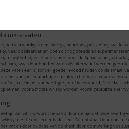
Japans eikenhout: dit wordt gebruikt voor het produceren van Jap
Japanse whisky. Deze houtsoort is zacht en zeer poreus, waardoor
Japanse whisky eerst op bourbon- of sherryvaten en daarna in va
vooral smaken af als vanille, honing, fruit, bloesem en kruiden zo
bruikte vaten
 rijpen van whisky in een sherry-, bourbon-, port- of wijnvat ka
sky. Veel distilleerderijen doen dit nog steeds en experimentere
en, terwijl het eigenlijk ontstaan is door de Spaanse burgeroorlo
 schaars, waardoor bourbonvaten als alternatief werden gebruikt
 deze vaten een bijzonder goede invloed hadden op de smaak van 
nine en scherpe, houtachtige smaak van het vat is voor een groo
nk of wijn die in het vat heeft gerijpt of is vervoerd, Deze laat 
 opnemen. Voor Schotse whisky worden vooral gebruikte sherryvat
ing
leeftijd van whisky wordt bepaald door de tijd dat deze heeft gerij
 whisky, des te donkerder is de kleur. Dit ontstaat door opna
 het vat en door oxidatie van de drank door de inwerking van zuurs