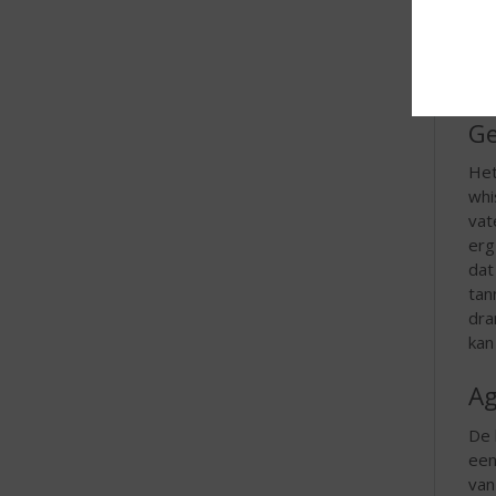
Ge
Het
whi
vat
erg
dat
tan
dra
kan
Ag
De 
een
van