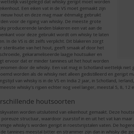
 wettelijk vastgelegd dat whisky gerijpt moet worden
eikenhout. Een eiken vat in de VS moet gemaakt zijn
 nieuw hout en deze mag maar éénmalig gebruikt
den voor de rijping van whisky. De meeste grote
sky producerende landen blakeren een vat aan de
nenkant voor deze gebruikt wordt om whisky te laten
pen. In de VS is dit zelfs verplicht. Dit blakeren zorgt
r sterilisatie van het hout, geeft smaak af door het
schroeide, gekarameliseerde laagje houtsuiker en
gt ervoor dat er minder tannines uit het hout worden
enomen door de whisky. Een vat mag in Schotland wettelijk niet gr
oemd worden als de whisky niet alleen gedistilleerd en gerijpt ma
pingstijd van whisky is in de VS en India 2 jaar, in Schotland, Ierlan
meeste whisky’s rijpen echter nog veel langer, meestal 5, 8, 12 en
rschillende houtsoorten
skyvaten worden uitsluitend van eikenhout gemaakt. Deze houtsoor
 poreuze structuur, waardoor zuurstof in en uit het vat kan maar 
mige whisky’s worden gerijpt in roestvrijstalen vaten. De hogere 
 de tannines meestal bitter en strammer zijn dan in whisky die g