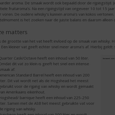
arder aroma. De smaak wordt ook bepaald door de rijpingstijd. 
tiele fruitaroma’s. Na een rijpingstijd van ongeveer 10 tot 15 ja
r voren. De oudere whisky’s kunnen aroma’s van kokos vertonen. Ou
telmoment is het zoeken naar de juiste balans en daarom alleen 
ze matters
 de grootte van het vat heeft invloed op de smaak van whisky. He
. Een kleiner vat geeft echter snel meer aroma’s af. Hierbij geldt: sn
Quarter Cask/Octave heeft een inhoud van 50 liter.
Omdat dit vat zo klein is geeft het snel een intense
smaak af.
American Standard Barrel heeft een inhoud van 200
liter. Dit vat wordt net als de Hogshead het meest
gebruikt voor de rijping van whisky en wordt gemaakt
van Amerikaans eikenhout.
Hogshead/ barrique heeft een inhoud van 225-250
liter. Samen met de ASB het meest gebruikte vat voor
de rijping van whisky.
Puncheon heeft een inhoud van 500 liter en wordt