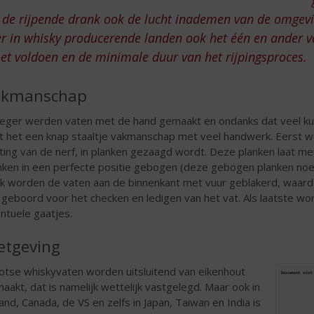
 de rijpende drank ook de lucht inademen van de omgevin
er in whisky producerende landen ook het één en ander v
t voldoen en de minimale duur van het rijpingsproces.
akmanschap
eger werden vaten met de hand gemaakt en ondanks dat veel ku
jft het een knap staaltje vakmanschap met veel handwerk. Eerst 
hting van de nerf, in planken gezaagd wordt. Deze planken laat 
nken in een perfecte positie gebogen (deze gebogen planken no
k worden de vaten aan de binnenkant met vuur geblakerd, waardo
 geboord voor het checken en ledigen van het vat. Als laatste w
ntuele gaatjes.
tgeving
otse whiskyvaten worden uitsluitend van eikenhout
aakt, dat is namelijk wettelijk vastgelegd. Maar ook in
land, Canada, de VS en zelfs in Japan, Taiwan en India is