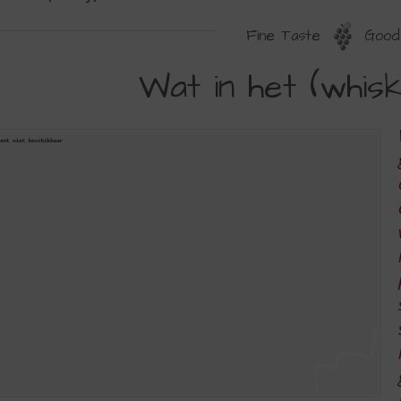
Fine Taste
Good 
AT
Wat in het (whisk
N
ET
WHISKY)VAT
IT….