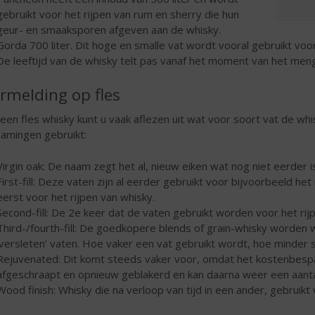
gebruikt voor het rijpen van rum en sherry die hun
geur- en smaaksporen afgeven aan de whisky.
Gorda 700 liter. Dit hoge en smalle vat wordt vooral gebruikt voo
De leeftijd van de whisky telt pas vanaf het moment van het men
rmelding op fles
een fles whisky kunt u vaak aflezen uit wat voor soort vat de w
amingen gebruikt:
Virgin oak: De naam zegt het al, nieuw eiken wat nog niet eerder i
First-fill: Deze vaten zijn al eerder gebruikt voor bijvoorbeeld he
eerst voor het rijpen van whisky.
Second-fill: De 2e keer dat de vaten gebruikt worden voor het rij
Third-/fourth-fill: De goedkopere blends of grain-whisky worden 
‘versleten’ vaten. Hoe vaker een vat gebruikt wordt, hoe minder 
Rejuvenated: Dit komt steeds vaker voor, omdat het kostenbespa
afgeschraapt en opnieuw geblakerd en kan daarna weer een aant
Wood finish: Whisky die na verloop van tijd in een ander, gebruikt