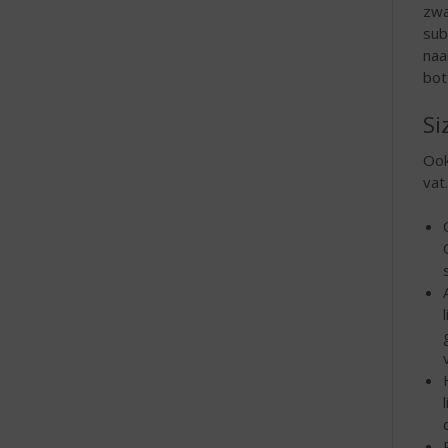
zwa
sub
naa
bot
Si
Ook
vat