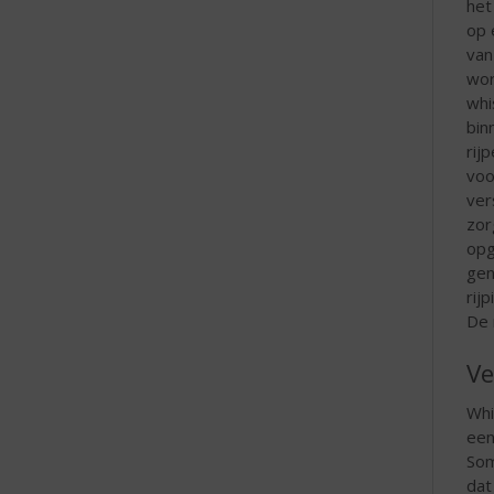
het
op 
van
wor
whi
bin
rij
voo
ver
zor
opg
gen
rij
De 
Ve
Whi
een
Som
dat