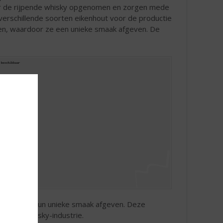
door de rijpende whisky opgenomen en zorgen mede
erschillende soorten eikenhout voor de productie
pen, waardoor ze een unieke smaak afgeven. De
vatten die hun unieke smaak afgeven. Deze
 in de whisky-industrie.