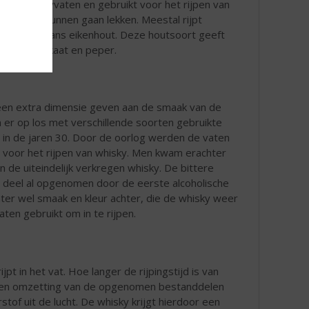
anse whiskyvaten en gebruikt voor het rijpen van
 ze snel kunnen gaan lekken. Meestal rijpt
ten van Japans eikenhout. Deze houtsoort geeft
als nootmuskaat en peper.
n een extra dimensie geven aan de smaak van de
n er op los met verschillende soorten gebruikte
g in de jaren 30. Door de oorlog werden de vaten
 voor het rijpen van whisky. Men kwam erachter
de uiteindelijk verkregen whisky. De bittere
t deel al opgenomen door de eerste alcoholische
echter wel smaak en kleur achter, die de whisky weer
en gebruikt om in te rijpen.
pt in het vat. Hoe langer de rijpingstijd is van
me en omzetting van de opgenomen bestanddelen
tof uit de lucht. De whisky krijgt hierdoor een