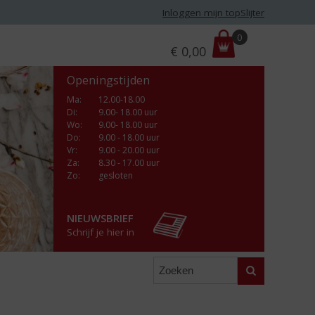
Inloggen mijn topSlijter
P
0
€
0,00
r
i
Openingstijden
j
s
Ma
:
12.00-18.00
Di
:
9.00- 18.00 uur
:
Wo
:
9.00- 18.00 uur
Do
:
9.00 - 18.00 uur
Vr
:
9.00 - 20.00 uur
Za
:
8.30 - 17.00 uur
Zo:
gesloten
NIEUWSBRIEF
Schrijf je hier in
Zoeken