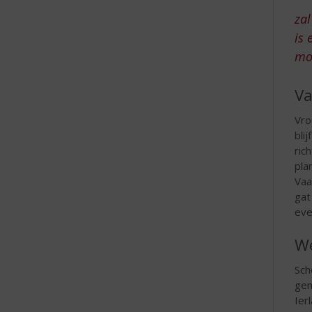
e
zal
is 
moe
V
Vro
bli
ric
pla
Vaa
gat
eve
We
Sch
gem
Ier