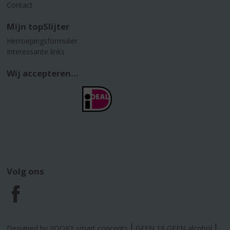
Contact
Mijn topSlijter
Herroepingsformulier
Interessante links
Wij accepteren...
Volg ons
F
a
Designed by YOOKY smart concepts
GEEN 18 GEEN alcohol