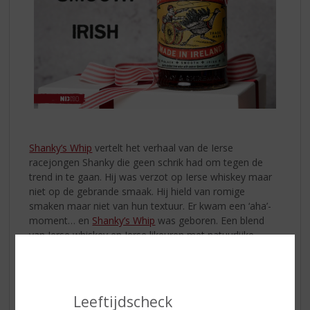
Shanky’s Whip
vertelt het verhaal van de Ierse
racejongen Shanky die geen schrik had om tegen de
trend in te gaan. Hij was verzot op Ierse whiskey maar
niet op de gebrande smaak. Hij hield van romige
smaken maar niet van hun textuur. Er kwam een ‘aha’-
moment… en
Shanky’s Whip
was geboren. Een blend
van Ierse whiskey en Ierse likeuren met natuurlijke
vanillearoma’s en geïnfuseerd met karamel.
Het resultaat is...
Een zwarte, zachte whiskeylikeur met een rijke, romige
Leeftijdscheck
smaak. Overheerlijk zowel puur, on the rocks, in een