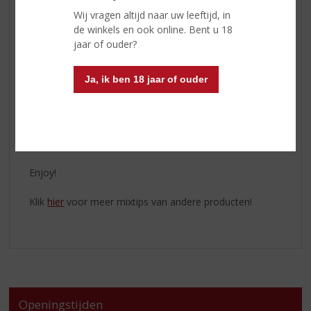
easy mix met ginger beer of als basis voor een cocktail.
Wij vragen altijd naar uw leeftijd, in
de winkels en ook online. Bent u 18
CARAMEL, VANILLA & CREAM FLAVOURS
jaar of ouder?
Perfect Serve:
Ja, ik ben 18 jaar of ouder
50ml Shanky’s Whip
Franklin & Sons Orginal Ginger Ale
Limoen
Munt
Enjoy!
Klik
hier
voor meer mixtips van andere producten!
Openingstijden