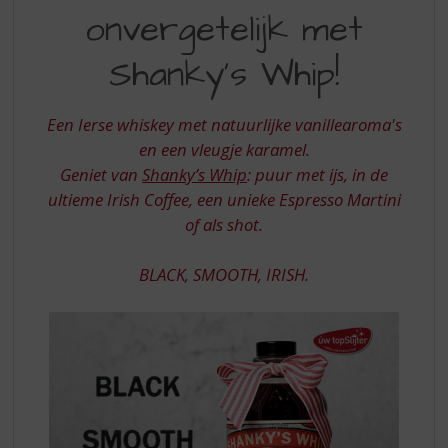
S
onvergetelijk met
KERST
p
r
ONVERGETELIJK
Shanky’s Whip!
i
MET
n
g
SHANKY
Een Ierse whiskey met natuurlijke vanillearoma's
n
S
en een vleugje karamel.
a
a
Geniet van
Shanky’s Whip
: puur met ijs, in de
WHIP
r
ultieme Irish Coffee, een unieke Espresso Martini
d
of als shot.
e
n
BLACK, SMOOTH, IRISH.
a
v
i
g
a
t
i
e