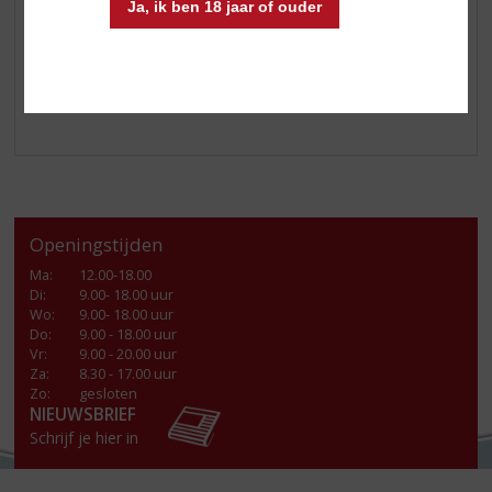
Ja, ik ben 18 jaar of ouder
Openingstijden
Ma
:
12.00-18.00
Di
:
9.00- 18.00 uur
Wo
:
9.00- 18.00 uur
Do
:
9.00 - 18.00 uur
Vr
:
9.00 - 20.00 uur
Za
:
8.30 - 17.00 uur
Zo:
gesloten
NIEUWSBRIEF
Schrijf je hier in