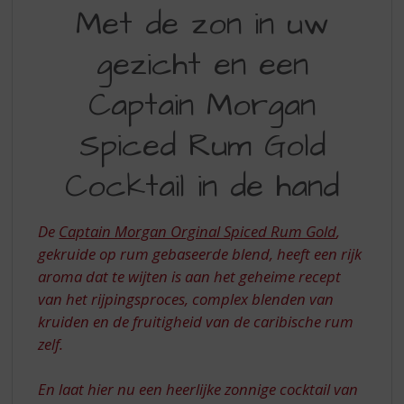
MET
S
Met de zon in uw
p
DE
r
gezicht en een
ZON
i
n
IN
Captain Morgan
g
UW
n
Spiced Rum Gold
a
GEZICHT
a
EN
r
Cocktail in de hand
d
EEN
e
CAPTAIN
n
De
Captain Morgan Orginal Spiced Rum Gold
,
a
MORGAN
gekruide op rum gebaseerde blend, heeft een rijk
v
aroma dat te wijten is aan het geheime recept
SPICED
i
van het rijpingsproces, complex blenden van
g
RUM
kruiden en de fruitigheid van de caribische rum
a
GOLD
zelf.
t
COCKTAIL
i
e
En laat hier nu een heerlijke zonnige cocktail van
IN