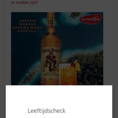
te maken zijn!
DE
HAND
Dit heeft u nodig:
50ml
Captain Morgan Original Spiced Rum Gold
Leeftijdscheck
100ml sinaasappelsap