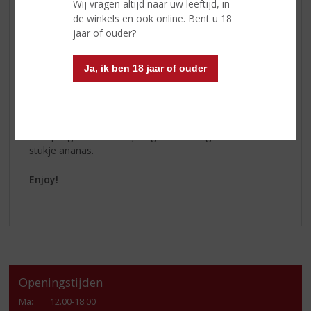
Wij vragen altijd naar uw leeftijd, in
50ml ananassap
de winkels en ook online. Bent u 18
½ eetlepel grenadine
jaar of ouder?
Ananasstukje als garnering
The making off:
Ja, ik ben 18 jaar of ouder
Vul uw favoriete glas met ijsblokjes. Voeg 50ml
Captain
Morgan Original Spiced Gold
, 100ml sinaasappelsap en
50ml ananassap toe. Als laatste voegt u nog de ½
eetlepel grenadine erbij en garneer het glas met een
stukje ananas.
Enjoy!
Openingstijden
Ma
:
12.00-18.00