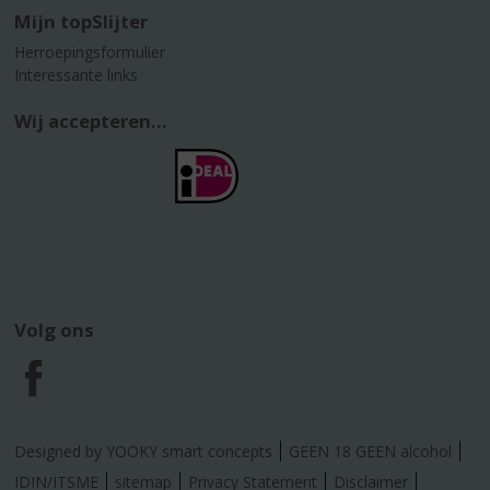
Mijn topSlijter
Herroepingsformulier
Interessante links
Wij accepteren...
Volg ons
F
a
Designed by YOOKY smart concepts
GEEN 18 GEEN alcohol
c
IDIN/ITSME
sitemap
Privacy Statement
Disclaimer