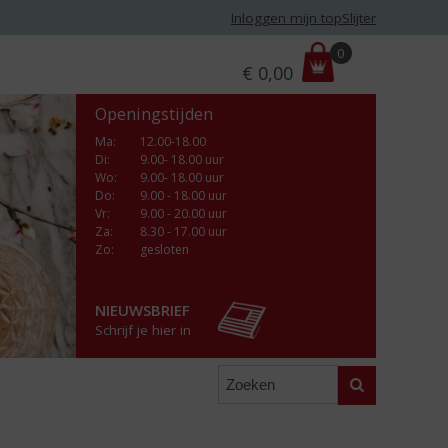
Inloggen mijn topSlijter
P
0
€
0,00
r
i
Openingstijden
j
s
Ma
:
12.00-18.00
Di
:
9.00- 18.00 uur
:
Wo
:
9.00- 18.00 uur
Do
:
9.00 - 18.00 uur
Vr
:
9.00 - 20.00 uur
Za
:
8.30 - 17.00 uur
Zo:
gesloten
NIEUWSBRIEF
Schrijf je hier in
Zoeken