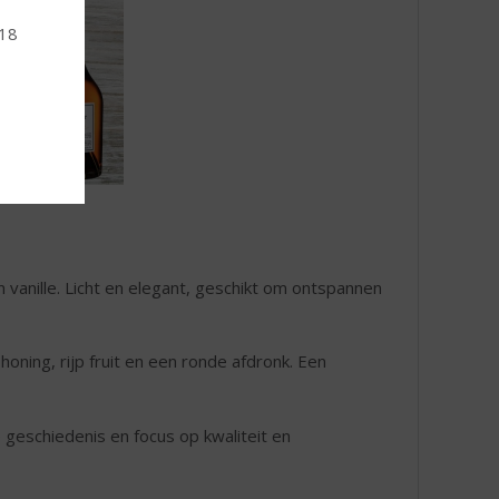
 18
n vanille. Licht en elegant, geschikt om ontspannen
oning, rijp fruit en een ronde afdronk. Een
 geschiedenis en focus op kwaliteit en