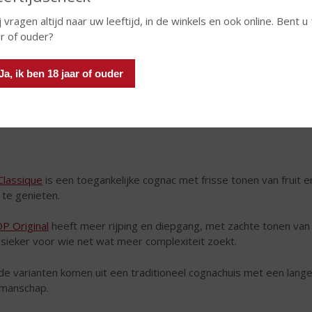
j vragen altijd naar uw leeftijd, in de winkels en ook online. Bent u
ar of ouder?
Ja, ik ben 18 jaar of ouder
Classique
is een toegankelijke cognac met frisse tonen van fruit e
 te genieten.
P Original
heeft meer rijping en diepgang, met zachte tonen van h
ssieker voor wie net wat meer complexiteit zoekt.
de varianten komen uit een traditioneel cognachuis met een lange
manschap.