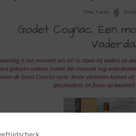
Fine Taste
Good 
ODET
Godet Cognac. Een mo
OGNAC.
Vaderda
EN
OOI
aderdag is het moment om stil te staan bij vaders en an
ADEAU
oed gekozen cadeau maakt dat moment nog waardevolle
OOR
innen de Great Classics serie. Beide varianten komen uit
ADERDAG
geschiedenis en focus op kwalite
eeftijdscheck