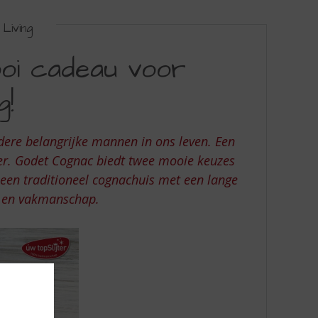
Living
oi cadeau voor
g!
dere belangrijke mannen in ons leven. Een
r. Godet Cognac biedt twee mooie keuzes
 een traditioneel cognachuis met een lange
it en vakmanschap.