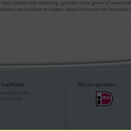
 mooi cadeau voor Vaderdag, geschikt om te geven of samen va
fhebbers van kwaliteit en traditie, ideaal om samen een bijzond
 topSlijter
Wij accepteren...
epingsformulier
essante links