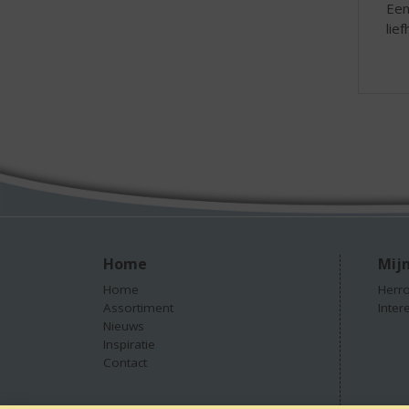
Een
lie
Home
Mijn
Home
Herro
Assortiment
Inter
Nieuws
Inspiratie
Contact