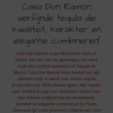
CASA
S
Casa Don Ramón
p
DON
r
verfijnde tequila die
RAMON
i
n
VERFIJNDE
kwaliteit, karakter en
g
TEQUILA
n
elegantie combineren!
a
DIE
a
KWALITEIT
r
Casa Don Ramón is een Mexicaans merk uit
d
KARAKTER
e
Jalisco, het hart van de agaveregio. Het merk
EN
n
heeft een portfolio bestaand uit Tequila en
a
ELEGANTIE
Mezcal. Casa Don Ramón staat bekend om zijn
v
COMBINEREN
vakmanschap en werkt voor al hun tequila
i
producten met 100% blauwe agave. Met respect
g
a
voor traditie en oog voor innovatie creëert Casa
t
Don Ramón verfijnde tequila die kwaliteit,
i
karakter en elegantie combineren.De Punta
e
Diamante lijn is een premium collectie van Casa