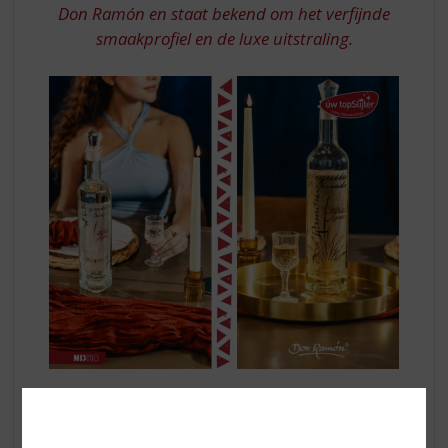
Don Ramón en staat bekend om het verfijnde
smaakprofiel en de luxe uitstraling.
Casa Don Ramón Punta Diamante Silver
is dubbel
gedistilleerd voor een zachte en zuivere smaak en een
puur profiel. Gemaakt van 100% blauwe agave uit de