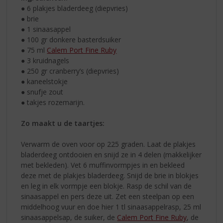
● 6 plakjes bladerdeeg (diepvries)
● brie
● 1 sinaasappel
● 100 gr donkere basterdsuiker
● 75 ml
Calem Port Fine Ruby
● 3 kruidnagels
● 250 gr cranberry’s (diepvries)
● kaneelstokje
● snufje zout
● takjes rozemarijn.
Zo maakt u de taartjes:
Verwarm de oven voor op 225 graden. Laat de plakjes
bladerdeeg ontdooien en snijd ze in 4 delen (makkelijker
met bekleden). Vet 6 muffinvormpjes in en bekleed
deze met de plakjes bladerdeeg. Snijd de brie in blokjes
en leg in elk vormpje een blokje. Rasp de schil van de
sinaasappel en pers deze uit. Zet een steelpan op een
middelhoog vuur en doe hier 1 tl sinaasappelrasp, 25 ml
sinaasappelsap, de suiker, de
Calem Port Fine Ruby
, de