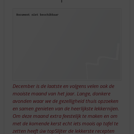
S
DE
p
r
TAART
i
n
g
n
a
a
r
d
e
n
a
December is de laatste en volgens velen ook de
v
mooiste maand van het jaar. Lange, donkere
i
avonden waar we de gezelligheid thuis opzoeken
g
a
en samen genieten van de heerlijkste lekkernijen.
t
Om deze maand extra feestelijk te maken en om
i
met de komende kerst echt iets moois op tafel te
e
zetten heeft úw topSlijter de lekkerste recepten