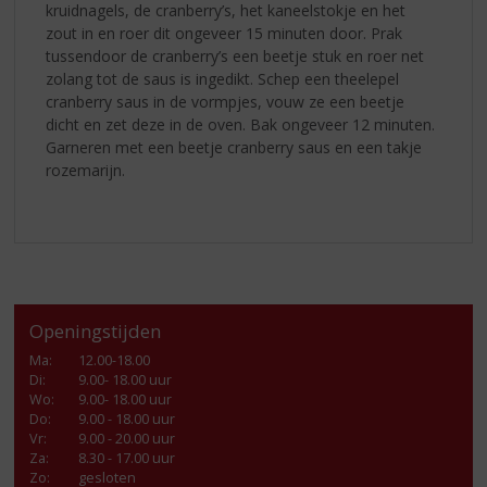
kruidnagels, de cranberry’s, het kaneelstokje en het
zout in en roer dit ongeveer 15 minuten door. Prak
tussendoor de cranberry’s een beetje stuk en roer net
zolang tot de saus is ingedikt. Schep een theelepel
cranberry saus in de vormpjes, vouw ze een beetje
dicht en zet deze in de oven. Bak ongeveer 12 minuten.
Garneren met een beetje cranberry saus en een takje
rozemarijn.
Openingstijden
Ma
:
12.00-18.00
Di
:
9.00- 18.00 uur
Wo
:
9.00- 18.00 uur
Do
:
9.00 - 18.00 uur
Vr
:
9.00 - 20.00 uur
Za
:
8.30 - 17.00 uur
Zo:
gesloten