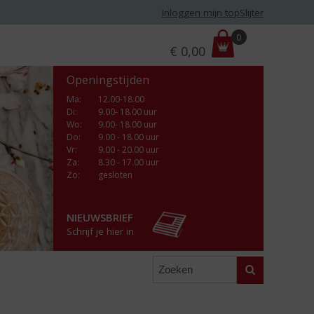
Inloggen mijn topSlijter
P
0
€
0,00
r
i
Openingstijden
j
s
Ma
:
12.00-18.00
Di
:
9.00- 18.00 uur
:
Wo
:
9.00- 18.00 uur
Do
:
9.00 - 18.00 uur
Vr
:
9.00 - 20.00 uur
Za
:
8.30 - 17.00 uur
Zo:
gesloten
NIEUWSBRIEF
Schrijf je hier in
Zoeken