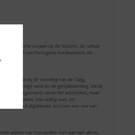
de Atlantische oceaan op de historie, de cultuur
sch voorbeeld van Portugees borduurwerk, de
u
e grote lagune bij de monding van de Taag,
e altijd aanwezige wind en de getijdewerking. Mede
, deels meegevoerd vanuit het achterland, maar
 bevoorraadden. Hun lading was, ter
ind vaak werd afgeblazen. Kortom: een zee van
nale wijnen van Chocapalha. Het laat niet alleen