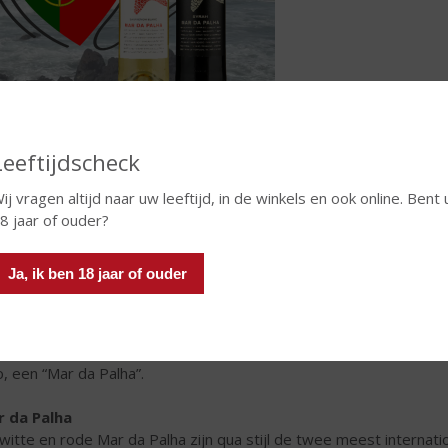
 uiterlijk
presentatie verwijst rechtsreeks naar Lissabon en de invloed van 
Leeftijdscheck
op de wijnen van Lissabon. De zeester op het etiket is een typi
sule symboliseert de vele vuurtorens langs de kust.
ij vragen altijd naar uw leeftijd, in de winkels en ook online. Bent 
8 jaar of ouder?
 naam
naam Mar da Palha, letterlijk “Zee van Stro”, is de bijnaam van d
Ja, ik ben 18 jaar of ouder
raan Lissabon ligt. Er staat hier vaak een flinke golfslag, door d
r die wind was het wateroppervlak vaak bezaaid met strohalmen
ral afkomstig van de vele schepen die Lissabon in vroeger dagen
cherming, doorgaans afgedekt met stro, dat er door de forse w
o, een “Mar da Palha”.
 da Palha
witte en rode Mar da Palha zijn qua stijl de twee meest internatio