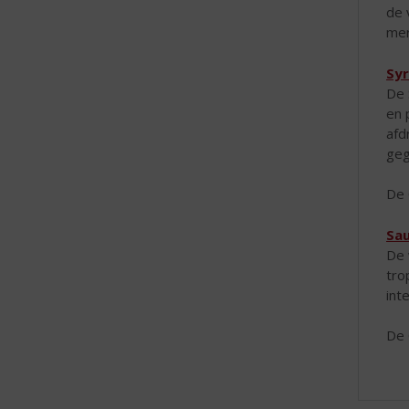
de 
mer
Sy
De 
en 
afd
geg
De 
Sau
De 
tro
int
De 