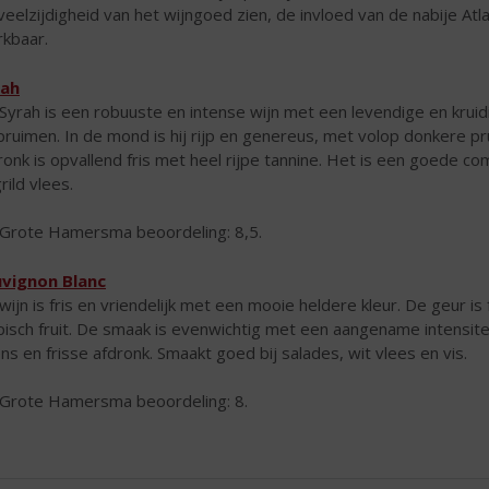
veelzijdigheid van het wijngoed zien, de invloed van de nabije Atl
kbaar.
rah
Syrah is een robuuste en intense wijn met een levendige en kru
pruimen. In de mond is hij rijp en genereus, met volop donkere p
ronk is opvallend fris met heel rijpe tannine. Het is een goede c
rild vlees.
Grote Hamersma beoordeling: 8,5.
vignon Blanc
wijn is fris en vriendelijk met een mooie heldere kleur. De geur i
pisch fruit. De smaak is evenwichtig met een aangename intensite
ens en frisse afdronk. Smaakt goed bij salades, wit vlees en vis.
Grote Hamersma beoordeling: 8.