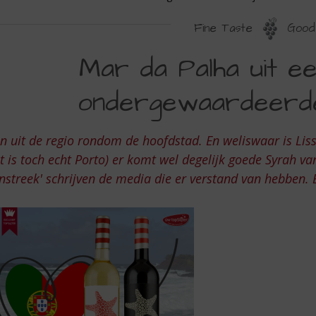
Fine Taste
Good 
AR
Mar da Palha uit e
A
ondergewaardeerde
ALHA
IT
n uit de regio rondom de hoofdstad. En weliswaar is Lis
EN
t is toch echt Porto) er komt wel degelijk goede Syrah 
NTERECHT
nstreek' schrijven de media die er verstand van hebben. 
NDERGEWAARDEERDE
IJNSTREEK