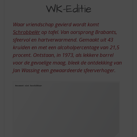
S
WK-Editie
WK-
p
r
EDITIE
i
Waar vriendschap gevierd wordt komt
n
Schrobbelèr
op tafel. Van oorsprong Brabants,
g
sfeervol en hartverwarmend. Gemaakt uit 43
n
a
kruiden en met een alcoholpercentage van 21,5
a
procent. Ontstaan, in 1973, als lekkere borrel
r
voor de gevoelige maag, bleek de ontdekking van
d
Jan Wassing een gewaardeerde sfeerverhoger.
e
n
a
v
i
g
a
t
i
e