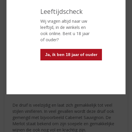
wijn is dat deze wijnen weelderig en vol fruit zijn.
Leeftijdscheck
Conclusie: De Shiraz-druif geeft stevige, peperachtige
Wij vragen altijd naar uw
wijnen. Syrah wijn heeft veel body, een medium
leeftijd, in de winkels en
zuurgraad en medium tanninegehalte.
ook online. Bent u 18 jaar
of ouder?
Klik hier voor
Shiraz
wijnen.
Klik hier voor
Syrah
wijnen.
Ja, ik ben 18 jaar of ouder
Merlot
Merlot is een blauwe druivensoort die gebruikt wordt
voor het maken van wijn en is één van de traditionele
druivensoorten van de Franse Bordeaux-streek, zowel
in de Médoc, waar de Cabernet Sauvignon domineert,
als in Pomerol en Saint-Émilion.
De druif is veelzijdig en laat zich gemakkelijk tot veel
stijlen vinifiëren. In veel gevallen wordt deze druif ook
gemengd met bijvoorbeeld Cabernet Sauvignon. De
Merlot staat bekend om zijn soepele en gemakkelijke
wijnen die ook nog vol en krachtig zijn.