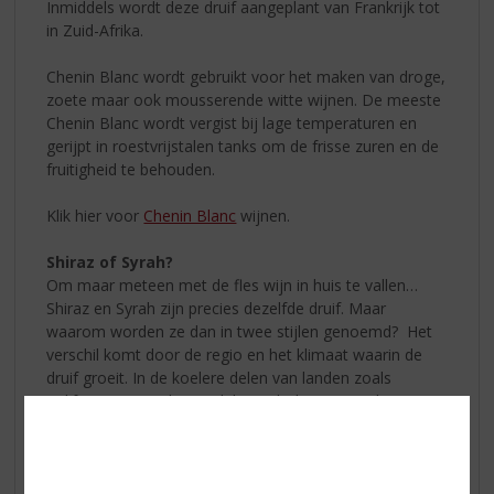
Inmiddels wordt deze druif aangeplant van Frankrijk tot
in Zuid-Afrika.
Chenin Blanc wordt gebruikt voor het maken van droge,
zoete maar ook mousserende witte wijnen. De meeste
Chenin Blanc wordt vergist bij lage temperaturen en
gerijpt in roestvrijstalen tanks om de frisse zuren en de
fruitigheid te behouden.
Klik hier voor
Chenin Blanc
wijnen.
Shiraz of Syrah?
Om maar meteen met de fles wijn in huis te vallen…
Shiraz en Syrah zijn precies dezelfde druif. Maar
waarom worden ze dan in twee stijlen genoemd? Het
verschil komt door de regio en het klimaat waarin de
druif groeit. In de koelere delen van landen zoals
Californië, Australië en Chili wordt de wijn Syrah
genoemd omdat ze Franse klassiekers nabootsen door
met lichtere stijlen en met een hoge zuurgraad te
werken. Shiraz komt meestal uit warmere klimaten
waaronder ook uit Zuid-Australië. Het verschil in soort