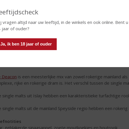
eeftijdscheck
j vragen altijd naar uw leeftijd, in de winkels en ook online. Bent u
 jaar of ouder?
Ja, ik ben 18 jaar of ouder
ditionele koperen pot stills die worden gebruikt in het distillatie
bluffende fles van
The Deacon
, die niet te vergelijken is met and
 Deacon
is een meesterlijke mix van zowel rokerige mainland als 
plexe, rijke en rokerige dram is. Het verschil tussen de single ma
e single malts uit Islay hebben een karakteristieke turfachtige ro
e single malts uit de mainland Speyside regio hebben een rokerig 
efnotities
r: geblakerde sinaasappel, zoete moutkoekjes en houtrook