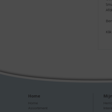
Sma
Afd
Ben
Kli
Home
Mijn
Home
Herro
Assortiment
Inter