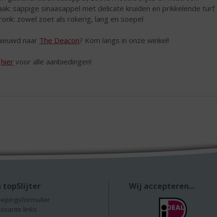
ak: sappige sinaasappel met delicate kruiden en prikkelende turf
ronk: zowel zoet als rokerig, lang en soepel
ieuwd naar
The Deacon
? Kom langs in onze winkel!
k
hier
voor alle aanbiedingen!
 topSlijter
Wij accepteren...
epingsformulier
essante links