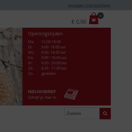
Inloggen mijn topSlijter
P
0
€
0,00
r
i
Openingstijden
j
s
Ma
:
12.00-18.00
Di
:
9.00- 18.00 uur
:
Wo
:
9.00- 18.00 uur
Do
:
9.00 - 18.00 uur
Vr
:
9.00 - 20.00 uur
Za
:
8.30 - 17.00 uur
Zo:
gesloten
NIEUWSBRIEF
Schrijf je hier in
Zoeken