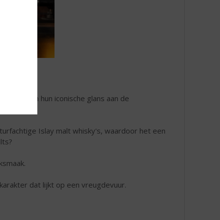
proces geven hun iconische glans aan de
ere flessen.
turfachtige Islay malt whisky's, waardoor het een
lts?
oksmaak.
karakter dat lijkt op een vreugdevuur.