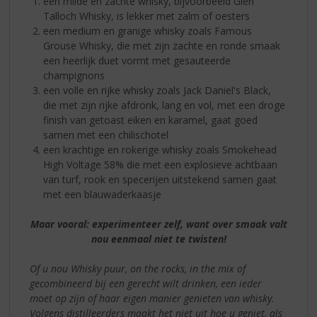
een milde en zachte whisky, bijvoorbeeld Glen
Talloch Whisky, is lekker met zalm of oesters
een medium en granige whisky zoals Famous
Grouse Whisky, die met zijn zachte en ronde smaak
een heerlijk duet vormt met gesauteerde
champignons
een volle en rijke whisky zoals Jack Daniel's Black,
die met zijn rijke afdronk, lang en vol, met een droge
finish van getoast eiken en karamel, gaat goed
samen met een chilischotel
een krachtige en rokerige whisky zoals Smokehead
High Voltage 58% die met een explosieve achtbaan
van turf, rook en specerijen uitstekend samen gaat
met een blauwaderkaasje
Maar vooral: experimenteer zelf, want over smaak valt
nou eenmaal niet te twisten!
Of u nou Whisky puur, on the rocks, in the mix of
gecombineerd bij een gerecht wilt drinken, een ieder
moet op zijn of haar eigen manier genieten van whisky.
Volgens distilleerders maakt het niet uit hoe u geniet, als