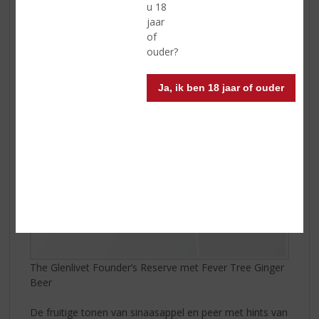
u 18
Ginger Beer
jaar
Vooral de jonge consument is erg gecharmeerd van
of
deze combinatie en ook vrouwen weten deze mix wel
ouder?
te waarderen.
Ja, ik ben 18 jaar of ouder
The Glenlivet Founder’s Reserve met Fever Tree Ginger
Beer
De fruitige tonen van sinaasappel en peer met hints van