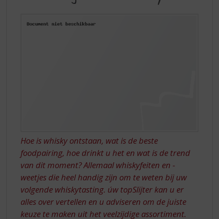
S
WHISKY
p
r
i
n
g
n
a
a
r
d
e
n
a
Hoe is whisky ontstaan, wat is de beste
v
foodpairing, hoe drinkt u het en wat is de trend
i
van dit moment? Allemaal whiskyfeiten en -
g
a
weetjes die heel handig zijn om te weten bij uw
t
volgende whiskytasting. úw topSlijter kan u er
i
alles over vertellen en u adviseren om de juiste
e
keuze te maken uit het veelzijdige assortiment.