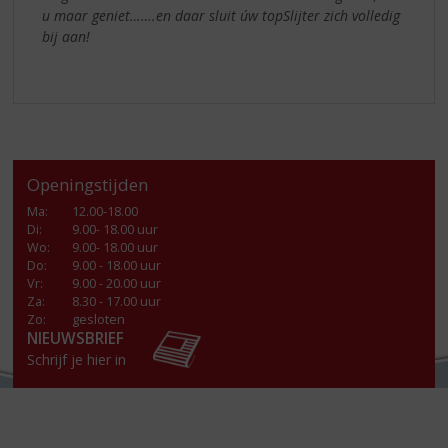
u maar geniet…….en daar sluit úw topSlijter zich volledig
bij aan!
Openingstijden
Ma
:
12.00-18.00
Di
:
9.00- 18.00 uur
Wo
:
9.00- 18.00 uur
Do
:
9.00 - 18.00 uur
Vr
:
9.00 - 20.00 uur
Za
:
8.30 - 17.00 uur
Zo:
gesloten
NIEUWSBRIEF
Schrijf je hier in