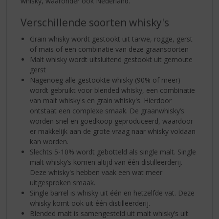
whisky, waaronder ook Nederland.
Verschillende soorten whisky's
Grain whisky wordt gestookt uit tarwe, rogge, gerst
of mais of een combinatie van deze graansoorten
Malt whisky wordt uitsluitend gestookt uit gemoute
gerst
Nagenoeg alle gestookte whisky (90% of meer)
wordt gebruikt voor blended whisky, een combinatie
van malt whisky's en grain whisky's. Hierdoor
ontstaat een complexe smaak. De graanwhisky’s
worden snel en goedkoop geproduceerd, waardoor
er makkelijk aan de grote vraag naar whisky voldaan
kan worden.
Slechts 5-10% wordt gebotteld als single malt. Single
malt whisky’s komen altijd van één distilleerderij.
Deze whisky's hebben vaak een wat meer
uitgesproken smaak.
Single barrel is whisky uit één en hetzelfde vat. Deze
whisky komt ook uit één distilleerderij.
Blended malt is samengesteld uit malt whisky’s uit