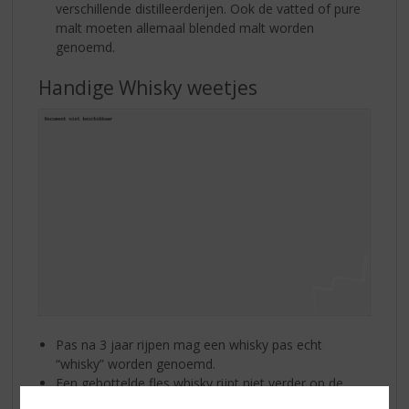
verschillende distilleerderijen. Ook de vatted of pure
malt moeten allemaal blended malt worden
genoemd.
Handige Whisky weetjes
Pas na 3 jaar rijpen mag een whisky pas echt
“whisky” worden genoemd.
Een gebottelde fles whisky rijpt niet verder op de
fles. Ook na bv. 10 jaar zal deze nog hetzelfde zijn