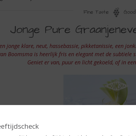
Fine Taste
Good 
ONGE
Jonge Pure Graanjenev
URE
RAANJENEVER
en jonge klare, neut, hassebassie, pikketanissie, een jonk
AN
van Boomsma is heerlijk fris en elegant met de subtiele 
OOMSMA
Geniet er van, puur en licht gekoeld, of in een
eeftijdscheck