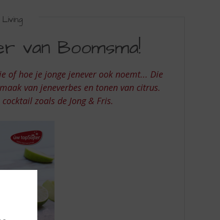
Living
er van Boomsma!
ie of hoe je jonge jenever ook noemt... Die
smaak van jeneverbes en tonen van citrus.
 cocktail zoals de Jong & Fris.