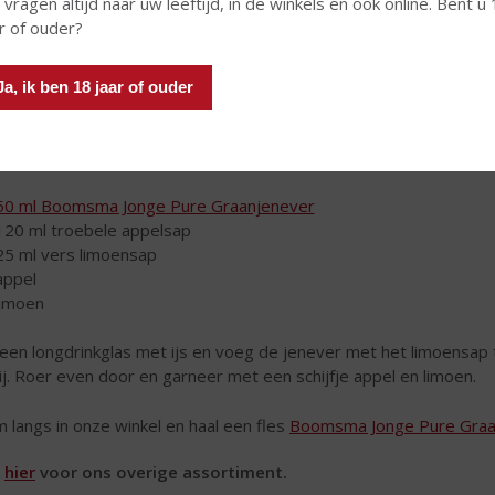
 vragen altijd naar uw leeftijd, in de winkels en ook online. Bent u
r of ouder?
Ja, ik ben 18 jaar of ouder
50 ml Boomsma Jonge Pure Graanjenever
120 ml troebele appelsap
25 ml vers limoensap
appel
limoen
 een longdrinkglas met ijs en voeg de jenever met het limoensap
ij. Roer even door en garneer met een schijfje appel en limoen.
 langs in onze winkel en haal een fles
Boomsma Jonge Pure Graa
k
hier
voor ons overige assortiment.