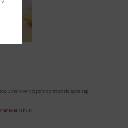
 18
 toe. Schenk vervolgens de troebele appelsap
njenever
in huis!