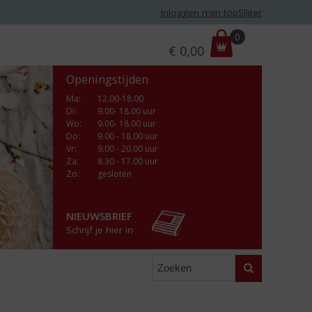
Inloggen mijn topSlijter
P
0
€
0,00
r
i
Openingstijden
j
s
Ma
:
12.00-18.00
Di
:
9.00- 18.00 uur
:
Wo
:
9.00- 18.00 uur
Do
:
9.00 - 18.00 uur
Vr
:
9.00 - 20.00 uur
Za
:
8.30 - 17.00 uur
Zo:
gesloten
NIEUWSBRIEF
Schrijf je hier in
Zoeken