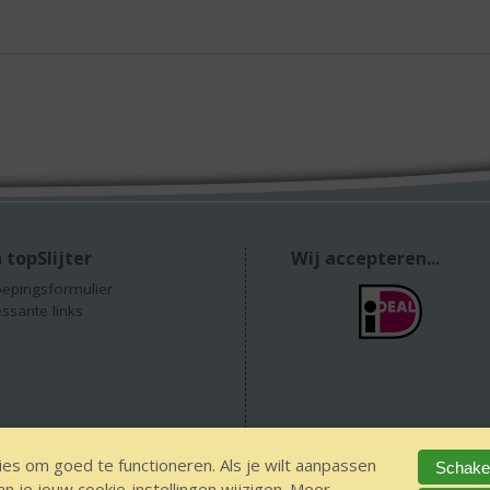
 topSlijter
Wij accepteren...
epingsformulier
essante links
es om goed te functioneren. Als je wilt aanpassen
Schakel
 je jouw cookie-instellingen wijzigen. Meer
GEEN 18 GEEN alcohol
IDIN/ITSME
sitemap
Privacy Statement
Dis