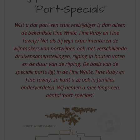
S
‘Port-Specials’
U
p
r
DE
i
Wist u dat port een stuk veelzijdiger is dan alleen
PORT-
n
de bekendste Fine White, Fine Ruby en Fine
g
SPECIALS
Tawny? Net als bij wijn experimenteren de
n
a
wijnmakers van portwijnen ook met verschillende
a
druivensamenstellingen, rijping in houten vaten
r
en de duur van de rijping. De basis van de
d
speciale ports ligt in de Fine White, Fine Ruby en
e
Fine Tawny; zo kunt u ze ook in families
n
a
onderverdelen. Wij nemen u mee langs een
v
aantal ‘port-specials’.
i
g
a
t
i
e