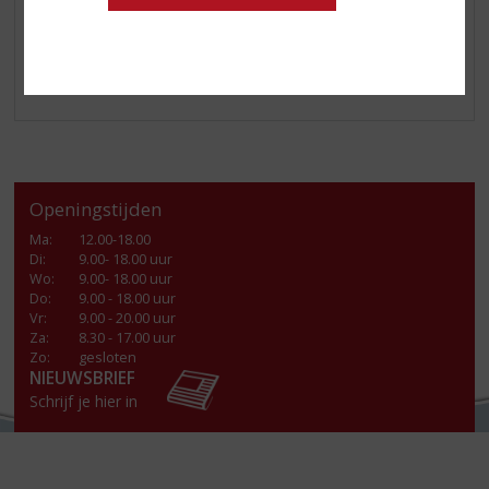
Smaaktype Whisky:
Mild & Zacht
Benieuwd? Kom langs in de winkel!
Openingstijden
Ma
:
12.00-18.00
Di
:
9.00- 18.00 uur
Wo
:
9.00- 18.00 uur
Do
:
9.00 - 18.00 uur
Vr
:
9.00 - 20.00 uur
Za
:
8.30 - 17.00 uur
Zo:
gesloten
NIEUWSBRIEF
Schrijf je hier in