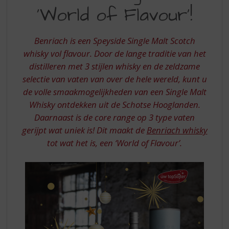
S
‘World of Flavour’!
TEN
p
r
WORLD
i
Benriach is een Speyside Single Malt Scotch
OF
n
whisky vol flavour. Door de lange traditie van het
g
FLAVOUR
distilleren met 3 stijlen whisky en de zeldzame
n
a
selectie van vaten van over de hele wereld, kunt u
a
de volle smaakmogelijkheden van een Single Malt
r
Whisky ontdekken uit de Schotse Hooglanden.
d
Daarnaast is de core range op 3 type vaten
e
gerijpt wat uniek is! Dit maakt de
Benriach whisky
n
a
tot wat het is, een ‘World of Flavour’.
v
i
g
a
t
i
e