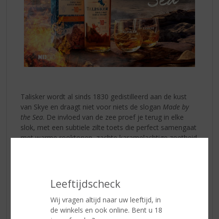
Talisker wordt al sinds 1830 gedistilleerd aan de kust
van Skye en draagt niet voor niets de slogan
Made by
the Sea
. De invloed van de zee proef je terug in elke
slok, met een subtiele zilte toets die perfect samengaat
met warme rooktonen, zachte karamelachtige zoetheid
en hints van gedroogd fruit.
Talisker 10 Years Old
opent krachtig en vol, gevolgd
door smaken van rook, peper, hout en een vleugje
Leeftijdscheck
citrus. De lange, verwarmende afdronk maakt deze
whisky perfect om rustig van te genieten. Bij voorkeur
Wij vragen altijd naar uw leeftijd, in
puur of met een klein druppeltje water om extra
de winkels en ook online. Bent u 18