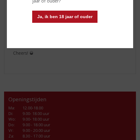
aroma’s vrij te laten komen.
jaar of ouder?
Of je nu een ervaren whiskydrinker bent of iemand wilt
Ja, ik ben 18 jaar of ouder
verrassen met een bijzondere fles voor Vaderdag,
Talisker 10 Years Old
is een cadeau met karakter.
Perfect voor lange avonden, mooie gesprekken en
momenten om samen van te genieten.
Cheers! 🥃
Openingstijden
Ma
:
12.00-18.00
Di
:
9.00- 18.00 uur
Wo
:
9.00- 18.00 uur
Do
:
9.00 - 18.00 uur
Vr
:
9.00 - 20.00 uur
Za
:
8.30 - 17.00 uur