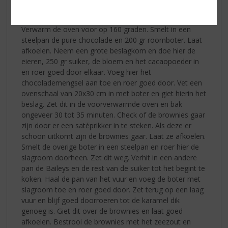
Zo maakt u het:
Verwarm de oven voor op 160 graden. Smelt in een
steelpan de pure chocolade en 200 gr roomboter. Laat
afkoelen. Neem een grote beslagkom en doe hier de
eieren, 250 gr suiker, de bloem en het cacaopoeder in
en roer goed door elkaar. Voeg hier het
chocolademengsel aan toe en roer goed door. Vet een
ovenschaal van 20x30 cm in met boter en giet hierin het
beslag. Zet dit in de voorverwarmde oven en bak
ongeveer 30 tot 35 minuten. Check of de brownies gaar
zijn door er een satéprikker in te steken. Als deze er
schoon uitkomt zijn de brownies gaar. Laat ze afkoelen.
Smelt de overige boter in een steelpan en roer hier de
slagroom doorheen. Zet dit weg. Verhit in een andere
pan de Baileys en de rest van de suiker tot het begint te
koken. Haal de pan van het vuur en voeg de boter met
slagroom toe en roer goed door. Zet terug op een laag
vuur en blijf goed doorroeren tot de karamel dik
genoeg is. Giet dit over de brownies en laat goed
afkoelen. Bestrooi de brownies met het zeezout en