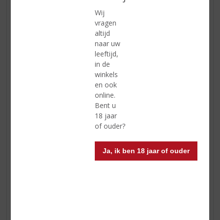
Wij
vragen
altijd
naar uw
leeftijd,
in de
winkels
en ook
online.
Bent u
18 jaar
Ingrediënten:
of ouder?
● 150 gr pure chocolade
● 300 gr ongezouten roomboter
Ja, ik ben 18 jaar of ouder
● 3 eieren
● 600 gr suiker
● 110 gr bloem
● 2 el cacaopoeder
● 200 gr slagroom
● 125 ml
Baileys Salted Caramel
● zeezout