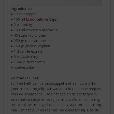
Ingrediënten:
● 1 sinaasappel
● 100 ml
Limoncello di Capri
● 2 el honing
● 100 ml espresso afgekoeld
● 40 stuks kruidnoten
● 250 gr mascarpone
● 150 gr griekse yoghurt
● 1 tl vanille extract
● 8 el vlaaivulling
● 1 bakje frambozen
● poedersuiker
Zo maakt u het:
Schil de helft van de sinaasappel met een dunschiller
(met zo min mogelijk wit van de schil) in dunne reepjes.
Pers de sinaasappel. Doe het sap en de schilletjes in
een steelpannetje en voeg de limoncello en de honing
toe. Kook het mengsel op een laag vuur tot een siroop,
haal van het vuur en roer hier de espresso bij. Doe de