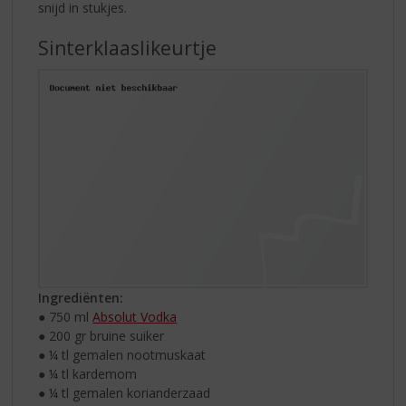
snijd in stukjes.
Sinterklaaslikeurtje
Ingrediënten:
● 750 ml
Absolut Vodka
● 200 gr bruine suiker
● ¼ tl gemalen nootmuskaat
● ¼ tl kardemom
● ¼ tl gemalen korianderzaad