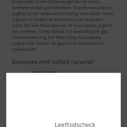
kruidnootjes in een schaal en giet hier de siroop
overheen en laat goed intrekken. Klop de mascarpone,
yoghurt en het vanille extract luchtig door elkaar. Neem
4 glazen en verdeel de kruidnoten over de bodem.
Schep hier een flinke lepel van de mascarpone-yoghurt
mix overheen. Schep daarop 2 el vlaaivulling per glas.
Daaroverheen nog een flinke schep mascarpone-
yoghurt mix. Garneer de glazen met frambozen en
poedersuiker.
Brownies met salted caramel
Leeftijdscheck