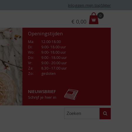
Inloggen mijn topSlijter
P
0
€
0,00
r
i
Openingstijden
j
s
Ma
:
12.00-18.00
Di
:
9.00- 18.00 uur
:
Wo
:
9.00- 18.00 uur
Do
:
9.00 - 18.00 uur
Vr
:
9.00 - 20.00 uur
Za
:
8.30 - 17.00 uur
Zo:
gesloten
NIEUWSBRIEF
Schrijf je hier in
Zoeken