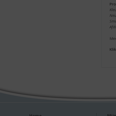
Pro
Kle
Neu
Sm
Afd
Mee
Kli
Home
Mijn