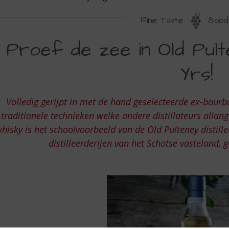
Fine Taste
Good 
ROEF
Proef de zee in Old Pulte
E
Yrs!
EE
N
Volledig gerijpt in met de hand geselecteerde ex-bour
LD
traditionele technieken welke andere distillateurs allan
ULTENEY
hisky is het schoolvoorbeeld van de Old Pulteney distille
INGLE
distilleerderijen van het Schotse vasteland, 
ALT
2
RS