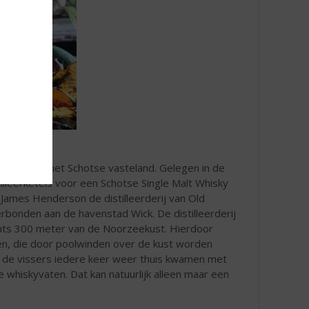
derijen van het Schotse vasteland. Gelegen in de
lleerketels voor een Schotse Single Malt Whisky
 James Henderson de distilleerderij van Old
erbonden aan de havenstad Wick. De distilleerderij
echts 300 meter van de Noorzeekust. Hierdoor
en, die door poolwinden over de kust worden
t de vissers iedere keer weer thuis kwamen met
e whiskyvaten. Dat kan natuurlijk alleen maar een