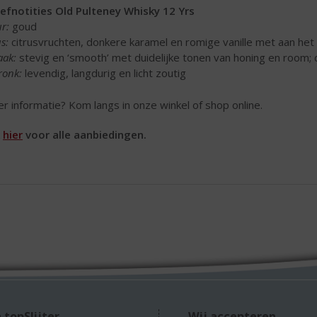
efnotities Old Pulteney Whisky 12 Yrs
ur:
goud
s:
citrusvruchten, donkere karamel en romige vanille met aan het e
aak:
stevig en ‘smooth’ met duidelijke tonen van honing en room; d
ronk:
levendig, langdurig en licht zoutig
r informatie? Kom langs in onze winkel of shop online.
k
hier
voor alle aanbiedingen.
 topSlijter
Wij accepteren...