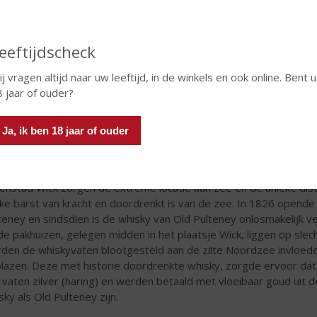
eeftijdscheck
j vragen altijd naar uw leeftijd, in de winkels en ook online. Bent u
 jaar of ouder?
Ja, ik ben 18 jaar of ouder
venstad Wick
Old Pulteney Distillery is één van de meest noordelijke distilleer
enstad Wick zorgen de extreme locatie aan zee en de unieke disti
ke barst van kracht en doordrenkt is van de zee. In 1826 opende
teney en sindsdien is de whisky van Old Pulteney onlosmakelijk v
de pakhuizen, gelegen midden in het plaatsje Wick, liggen op sl
den de whiskyvaten blootgesteld aan de zilte Noordzee invloed
lazen. Deze met historie doordrenkte whisky, zorgde ervoor da
 vaten zilver (haring) en werden betaald met vloeibaar goud uit d
sky als Old Pulteney zijn.