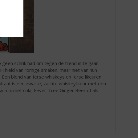
e geen schrik had om tegen de trend in te gaan.
ij hield van romige smaken, maar niet van hun
Een blend van Ierse whiskeys en Ierse likeuren
ultaat is een zwarte, zachte whiskeylikeur met een
asy mix met cola, Fever-Tree Ginger Beer of als