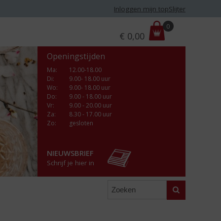
Inloggen mijn topSlijter
P
0
€
0,00
r
i
Openingstijden
j
s
Ma
:
12.00-18.00
Di
:
9.00- 18.00 uur
:
Wo
:
9.00- 18.00 uur
Do
:
9.00 - 18.00 uur
Vr
:
9.00 - 20.00 uur
Za
:
8.30 - 17.00 uur
Zo:
gesloten
NIEUWSBRIEF
Schrijf je hier in
Zoeken