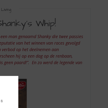
Living
hanky's Whip!
an een man genaamd Shanky die twee passies
eputatie van het winnen van races gevolgd
een verbod op het deelnemen aan
rscheen hij op een dag op de renbaan,
 is geen paard!”. En zo werd de legende van
18