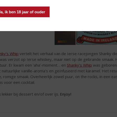
Ja, ik ben 18 jaar of ouder
nky’s Whip
vertelt het verhaal van de Ierse racejongen Shanky di
 was verzot op Ierse whiskey, maar niet op de gebrande smaak. H
tuur. Er kwam een ‘aha’-moment… en
Shanky’s Whip
was geboren. 
 natuurlijke vanille-aroma’s en geïnfuseerd met karamel. Het res
ke, romige smaak. Overheerlijk zowel puur, on the rocks, in een e
is voor een cocktail.
 lekker bij dessert en/of over ijs.
Enjoy!