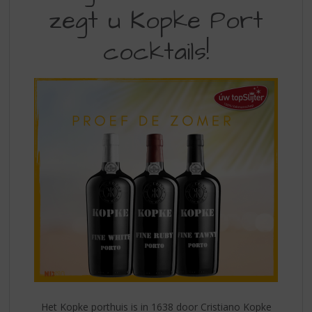
S
zegt u Kopke Port
ZOMER
p
r
DAN
cocktails!
i
ZEGT
n
g
U
n
KOPE
a
a
PORT
r
COCKTAILS
d
e
n
a
v
i
g
a
t
i
e
Het Kopke porthuis is in 1638 door Cristiano Kopke