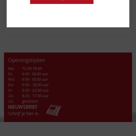
kleur!
Een warme groet van úw topSlijter
Openingstijden
Ma
:
12.00-18.00
Di
:
9.00- 18.00 uur
Wo
:
9.00- 18.00 uur
Do
:
9.00 - 18.00 uur
Vr
:
9.00 - 20.00 uur
Za
:
8.30 - 17.00 uur
Zo:
gesloten
NIEUWSBRIEF
Schrijf je hier in