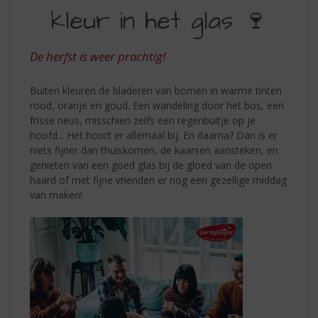
S
kleur in het glas 🍷
DE
p
r
LUCHT,
i
De herfst is weer prachtig!
KLEUR
n
g
IN
Buiten kleuren de bladeren van bomen in warme tinten
n
HET
rood, oranje en goud. Een wandeling door het bos, een
a
frisse neus, misschien zelfs een regenbuitje op je
a
GLAS
hoofd... Het hoort er allemaal bij. En daarna? Dan is er
r
niets fijner dan thuiskomen, de kaarsen aansteken, en
d
genieten van een goed glas bij de gloed van de open
e
haard of met fijne vrienden er nog een gezellige middag
n
van maken!
a
v
i
g
a
t
i
e