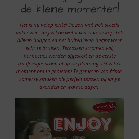
S
de kleine momenten!
JE
p
r
GLAS:
i
Het is nu volop lente! De zon laat zich steeds
VIER
n
vaker zien, de jas kan wat vaker aan de kapstok
g
DE
blijven hangen en het buitenleven begint weer
n
KLEINE
a
echt te bruisen. Terrassen stromen vol,
a
MOMENTEN
barbecues worden afgestoft en de eerste
r
tuinfeestjes staan al op de planning. Dit is hét
d
moment om te genieten! Te genieten van frisse,
e
zomerse smaken die perfect passen bij lange
n
a
avonden en warme dagen.
v
i
g
a
t
i
e