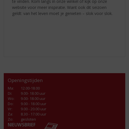
te vinden. Kom langs in onze winkel of kijk op onze
website voor meer inspiratie. Want ook dit seizoen
geldt: van het leven moet je genieten – slok voor slok.
Openingstijden
Ma
:
12.00-18.00
Di
:
9.00- 18.00 uur
Wo
:
9.00- 18.00 uur
Do
:
9.00 - 18.00 uur
Vr
:
9.00 - 20.00 uur
Za
:
8.30 - 17.00 uur
Zo:
gesloten
NIEUWSBRIEF