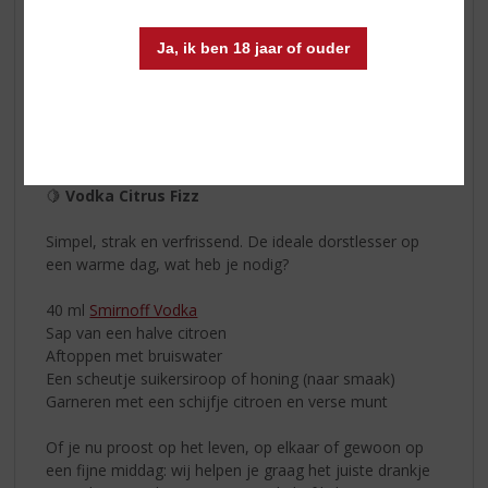
🍓 Berry Limoncello Spritz
Ja, ik ben 18 jaar of ouder
30 ml
Coebergh Classic Wilde Bessenlikeur
30 ml
Villa Massa Limoncello
Aftoppen met bruiswater of prosecco
Serveer met ijs en verse blauwe bessen
🍋
Vodka Citrus Fizz
Simpel, strak en verfrissend. De ideale dorstlesser op
een warme dag, wat heb je nodig?
40 ml
Smirnoff Vodka
Sap van een halve citroen
Aftoppen met bruiswater
Een scheutje suikersiroop of honing (naar smaak)
Garneren met een schijfje citroen en verse munt
Of je nu proost op het leven, op elkaar of gewoon op
een fijne middag: wij helpen je graag het juiste drankje