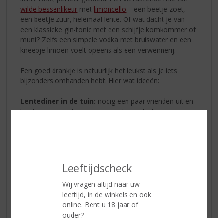
wilde bessenlikeur
met
limoncello
– een beetje zoet,
een beetje zuur, helemaal lente. Of wat dacht je van
een klassieke gin-tonic met een schijfje komkommer of
munt? Zelfs een simpele vodka met bruiswater en een
kneepje limoen voelt opeens als een verwennerij.
Een goed drankje is natuurlijk het leukst als je iets
bijzonders omhanden hebt. Hier wat ideeën:
Lentediner in de tuin:
nodig een paar vrienden uit en
kook samen met seizoensgroenten – denk aan
asperges, radijsjes en rabarber.
Cocktailmiddag met buren:
iedereen neemt een fles
of recept mee en je maakt elkaars favoriete lente-
cocktail.
Picknick in het park:
een kleedje, wat tapas, een fles
Leeftijdscheck
rosé of een kant-en-klare cocktail in een thermos – en
je hebt vakantiegevoel zonder te reizen.
Wij vragen altijd naar uw
leeftijd, in de winkels en ook
En we hebben wat inspiratie om het seizoen in je glas
online. Bent u 18 jaar of
te vangen voor je!
ouder?