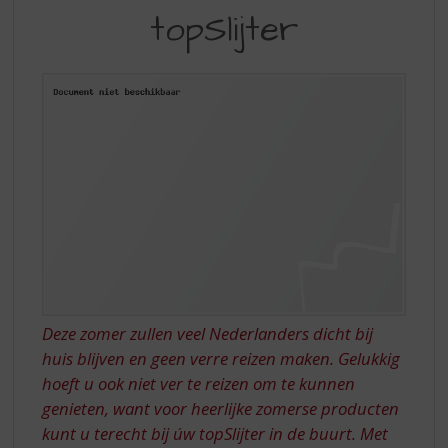
S
topSlijter
IN
p
r
MET
i
ÚW
n
g
TOPSLIJTER
n
a
a
r
d
e
n
a
v
i
Deze zomer zullen veel Nederlanders dicht bij
g
huis blijven en geen verre reizen maken. Gelukkig
a
t
hoeft u ook niet ver te reizen om te kunnen
i
genieten, want voor heerlijke zomerse producten
e
kunt u terecht bij úw topSlijter in de buurt. Met