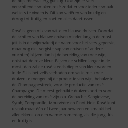
de prijs meestal erg gunstig. Ook zijn er veel
verschillende smaken rosé zodat er voor iedere smaak
wel iets te vinden is. Dit kan variëren van kruidig en
droog tot fruitig en zoet en alles daartussen.
Rosé is geen mix van witte en blauwe druiven. Doordat
de schillen van blauwe druiven minder lang in de most
(dit is in de wijnmakerij de naam voor het vers geperste,
maar nog niet vergiste sap van druiven of andere
vruchten) blijven dan bij de bereiding van rode wijn,
ontstaat de roze kleur. Blijven de schillen langer in de
most, dan zal de rosé steeds dieper van kleur worden.
In de EU is het zelfs verboden om witte met rode
druiven te mengen bij de productie van wijn, behalve in
de Champagnestreek, voor de productie van rosé
Champagne. De meest gebruikte druivensoorten voor
de bereiding van rosé zijn o.a. Grenache, Sangiovese,
Syrah, Tempranillo, Mourvèdre en Pinot Noir. Rosé kunt
u vaak maar één of twee jaar bewaren en smaakt het
allerlekkerst op een warme zomerdag, als die jong, fris
en fruitig is.