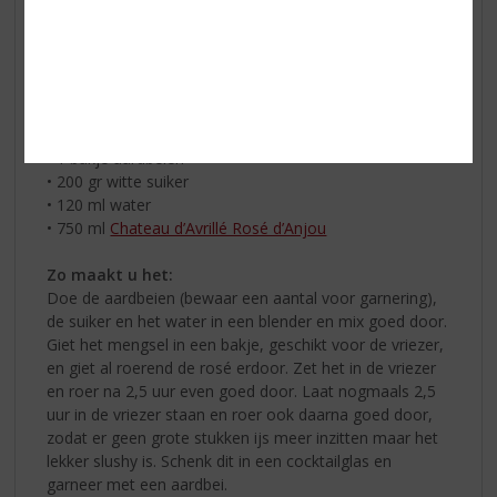
Ingrediënten:
• 1 bakje aardbeien
• 200 gr witte suiker
• 120 ml water
• 750 ml
Chateau d’Avrillé Rosé d’Anjou
Zo maakt u het:
Doe de aardbeien (bewaar een aantal voor garnering),
de suiker en het water in een blender en mix goed door.
Giet het mengsel in een bakje, geschikt voor de vriezer,
en giet al roerend de rosé erdoor. Zet het in de vriezer
en roer na 2,5 uur even goed door. Laat nogmaals 2,5
uur in de vriezer staan en roer ook daarna goed door,
zodat er geen grote stukken ijs meer inzitten maar het
lekker slushy is. Schenk dit in een cocktailglas en
garneer met een aardbei.