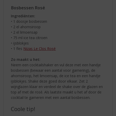
Bosbessen Rosé
Ingrediënten:
• 1 doosje bosbessen
• 2 el ahornsiroop
• 2 el limoensap
• 75 ml ice tea citroen
• ijsblokjes
• 1 fles
Nizas Le Clos Rosé
Zo maakt u het:
Neem een cocktailshaker en vul deze met een handje
bosbessen (bewaar een aantal voor garnering), de
ahornsiroop, het limoensap, de ice tea en een handje
ijsblokjes. Shake deze goed door elkaar. Zet 2
wijnglazen klaar en verdeel de shake over de glazen en
top af met de rosé. Als laatste maakt u het af door de
cocktail te garneren met een aantal bosbessen.
Coole tip!