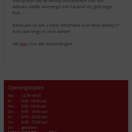
sherryvaten die de whisky doordrenken met een
delicate vanille vermengd met karamel en gedroogd
fruit.
Benieuwd en wilt u meer informatie over deze whisky's?
Kom dan langs in onze winkel!
Klik
hier
voor alle aanbiedingen!
Openingstijden
Ma
:
12.00-18.00
Di
:
9.00- 18.00 uur
Wo
:
9.00- 18.00 uur
Do
:
9.00 - 18.00 uur
Vr
:
9.00 - 20.00 uur
Za
:
8.30 - 17.00 uur
Zo:
gesloten