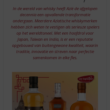
S
p
In de wereld van whisky heeft Azië de afgelopen
r
decennia een opvallende transformatie
i
ondergaan. Meerdere Aziatische whiskymerken
n
g
hebben zich weten te vestigen als serieuze spelers
n
op het wereldtoneel. Met een hoofdrol voor
a
Japan, Taiwan en India, is er een reputatie
a
opgebouwd van buitengewone kwaliteit, waarin
r
traditie, innovatie en streven naar perfectie
d
samenkomen in elke fles.
e
n
a
v
i
g
a
t
i
e