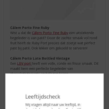
Cálem Porto Fine Ruby
Wist u dat de
Cálem Porto Fine Ruby
een uitstekende
begeleider is van paté? Door de zachte smaak vol rood
fruit heeft de Ruby Port precies dat zoetje wat perfect
past bij paté. Ook lekker om gekoeld te serveren!
Cálem Porto Late Bottled Vintage
Een
LBV port
heeft een volle, ronde en frisse smaak. Dit
maakt hem een perfecte begeleider van
chocoladedesserts en belegen kazen.
Cálem Porto Fine Tawny
Eén van de meest geserveerde desserts tijdens de
feestdagen: een kaasplank. De
Cálem Porto Fine Tawny
Leeftijdscheck
is met zijn tonen van noten, hout en gedroogd fruit
uitermate geschikt om te serveren bij een gevarieerde
Wij vragen altijd naar uw leeftijd, in