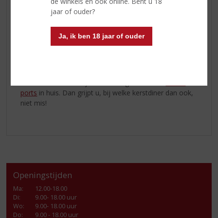
kaasplank met vijgenjam.
de winkels en ook online. Bent u 18
jaar of ouder?
Cálem Porto 10 Years Old
De
Cálem Porto 10 Years Old
is een allemansvriend.
Ja, ik ben 18 jaar of ouder
Door zijn ronde en zachte smaak heerlijk om zo
gekoeld te drinken, past bij caramel-desserts, gedroogd
fruit en chocoladedesserts, maar ook bij geitenkaas.
Is de keuze te moeilijk? Haal dan gewoon alle
Cálem
ports
in huis. Dan grijpt u, bij welke kerstdiner dan ook,
niet mis!
Openingstijden
Ma
:
12.00-18.00
Di
:
9.00- 18.00 uur
Wo
:
9.00- 18.00 uur
Do
:
9.00 - 18.00 uur