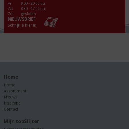
Vr
:
9.00 - 20.00 uur
Za
:
8.30 - 17.00 uur
Zo:
gesloten
NIEUWSBRIEF
Schrijf je hier in
Home
Home
Assortiment
Nieuws
Inspiratie
Contact
Mijn topSlijter