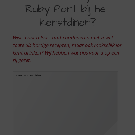
S
Ruby Port bij het
OF
p
r
RUBY
kerstdiner?
i
PORT
n
g
BIJ
Wist u dat u Port kunt combineren met zowel
n
HET
zoete als hartige recepten, maar ook makkelijk los
a
a
kunt drinken? Wij hebben wat tips voor u op een
KERSTDINER?
r
rij gezet.
d
e
n
a
v
i
g
a
t
i
e