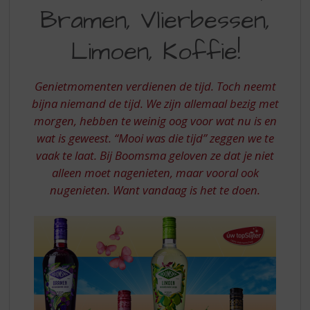
S
Bramen, Vlierbessen,
BRAMEN
p
r
VLIERBESSEN
Limoen, Koffie!
i
LIMOEN
n
g
KOFFIE
Genietmomenten verdienen de tijd. Toch neemt
n
bijna niemand de tijd. We zijn allemaal bezig met
a
a
morgen, hebben te weinig oog voor wat nu is en
r
wat is geweest. “Mooi was die tijd” zeggen we te
d
vaak te laat. Bij Boomsma geloven ze dat je niet
e
alleen moet nagenieten, maar vooral ook
n
nugenieten. Want vandaag is het te doen.
a
v
i
g
a
t
i
e