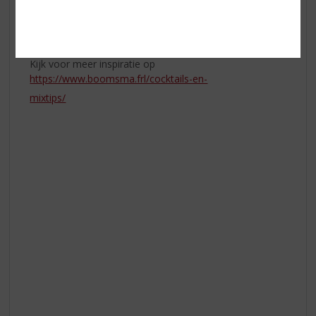
schudt. De afdronk is lang, fluweelzacht met ook tonen
van sinaasappel. Geniet er van puur, lekker koud met ijs,
in cocktails of in een dessert.
Kijk voor meer inspiratie op
https://www.boomsma.frl/cocktails-en-
koffielikeur is gemaakt met ‘Cold
mixtips/
Brew’ koffie van verse Arabica bonen.
Deze methode en het type koffieboon
zorgt voor een heerlijke, zachte en zoete
koffiesmaak die je smaakpapillen subtiel
wakker schudt. De afdronk is lang,
fluweelzacht met ook tonen van
sinaasappel. Geniet er van puur, lekker
koud met ijs, in cocktails of in een
dessert.