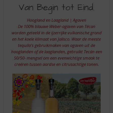
S
Van Begin tot Eind.
PROCES
p
r
VAN
i
Hoogland en Laagland | Agaven
BEGIN
n
De 100% blauwe Weber-agaven van Técan
g
TOT
worden geteeld in de ijzerrijke vulkanische grond
n
EIND
a
en het koele klimaat van Jalisco. Waar de meeste
a
tequila's gebruikmaken van agaven uit de
r
hooglanden of de laaglanden, gebruikt Tecán een
d
50/50- mengsel om een ​​evenwichtige smaak te
e
creëren tussen aardse en citrusachtige tonen.
n
a
v
i
g
a
t
i
e