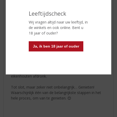
Wit
Leeftijdscheck
Tecán Blanco
combineert de kruidige, citrusachtige en
pittige smaken van de laaglanden met fruitige
Wij vragen altijd naar uw leeftijd, in
ondertonen uit de hooglanden. De smaak is een mix
de winkels en ook online. Bent u
van zoete agave met een vleugje zwarte peper, wat
18 jaar of ouder?
resulteert in een volle en evenwichtige afdronk.
Ja, ik ben 18 jaar of ouder
Reposado
Het acht maanden durende rijpingsproces in vaten van
Amerikaans wit eikenhout geeft de aroma's en smaken
van de
Técan Reposado
een karakteristieke
vanillesmaak, met als hoogtepunt een robuuste
eikenhouten afdronk.
Tot slot, maar zeker niet onbelangrijk… Genieten!
Waarschijnlijk één van de belangrijkste stappen in het
hele proces, om van te genieten. 😊