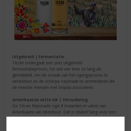
Uitgebreid | Fermentatie
Tecán ondergaat een zeer uitgebreid
fermentatieproces, tot wel vier keer zo lang als
gemiddeld, om de smaak van het rijpingsproces te
versterken en de scherpe nasmaak te verminderen die
de meeste mensen met tequila associëren.
Amerikaanse witte eik | Veroudering
De Técan Reposado rijpt 8 maanden in vaten van
Amerikaans wit eikenhout. Dat is relatief lang voor een
Reposado, maar in combinatie met het langdurige
fermentatieproces is dit precies wat Técan voor ogen
had.