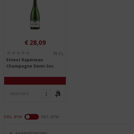
€
28,09
(
75 CL
0
Ernest Rapeneau
,
Champagne Demi-Sec
0
/
5
)
MEER INFO
EXCL. BTW
INCL. BTW
AANBIEDINGEN