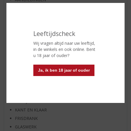
WIJN VAN DE MAAND
WHISKY VAN DE MAAND
RUM VAN DE MAAND
Leeftijdscheck
BIER VAN DE MAAND
SPIRIT VAN DE MAAND
Wij vragen altijd naar uw leeftijd,
in de winkels en ook online. Bent
EXCLUSIEF TOPSLIJTER
u 18 jaar of ouder?
WIJN
WHISKY
Ja, ik ben 18 jaar of ouder
BIER
APERITIEF
GEDISTILLEERD OVERIG
SHOTJES
KANT EN KLAAR
FRISDRANK
GLASWERK