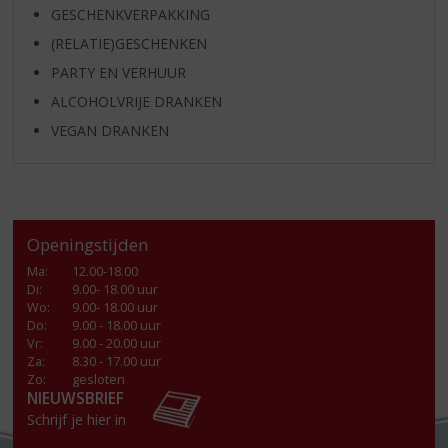
GESCHENKVERPAKKING
(RELATIE)GESCHENKEN
PARTY EN VERHUUR
ALCOHOLVRIJE DRANKEN
VEGAN DRANKEN
Openingstijden
Ma
:
12.00-18.00
Di
:
9.00- 18.00 uur
Wo
:
9.00- 18.00 uur
Do
:
9.00 - 18.00 uur
Vr
:
9.00 - 20.00 uur
Za
:
8.30 - 17.00 uur
Zo:
gesloten
NIEUWSBRIEF
Schrijf je hier in