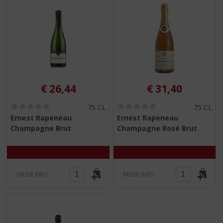
S
p
r
i
n
g
n
a
a
€
26,44
€
31,40
r
d
(
(
75 CL
75 CL
0
0
e
Ernest Rapeneau
Ernest Rapeneau
,
,
n
Champagne Brut
Champagne Rosé Brut
0
0
a
/
/
5
5
v
)
)
i
g
MEER INFO
MEER INFO
a
t
i
e